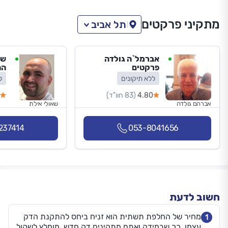
מתקיני פרקטים
תל אביב
אברמל`ה גולדה
שא
פרקטים
הת
ללא תיקונים
ל
4.80
(83 חוו"ד)
אברהם גולדה
שאולי אילת
237414
053-8041656
חשוב לדעת
מחיר של החלפת תשתית הוא זניח ביחס להתקנת הדק
1
עצמו, כך שבמידה ואתם מתקינים דק חדש, מומלץ לשקול