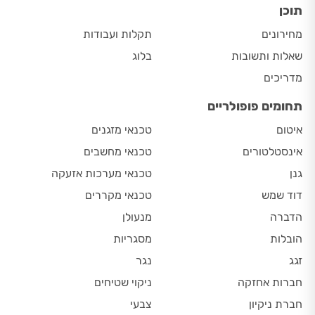
תוכן
מחירונים
תקלות ועבודות
שאלות ותשובות
בלוג
מדריכים
תחומים פופולריים
איטום
טכנאי מזגנים
אינסטלטורים
טכנאי מחשבים
גנן
טכנאי מערכות אזעקה
דוד שמש
טכנאי מקררים
הדברה
מנעולן
הובלות
מסגריות
זגג
נגר
חברות אחזקה
ניקוי שטיחים
חברת ניקיון
צבעי