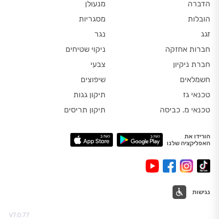
הדברה
מנעולן
הובלות
מסגריות
זגג
נגר
חברות אחזקה
ניקוי שטיחים
חברת ניקיון
צבעי
חשמלאים
שיפוצים
טכנאי גז
תיקון גגות
טכנאי מ. כביסה
תיקון תריסים
הורידו את
האפליקציה שלנו
נגישות
V7.0.77