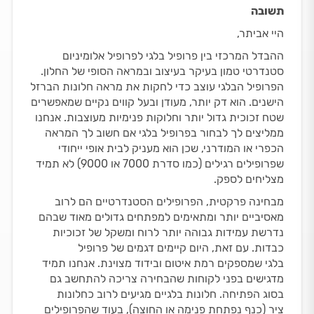
תשובה
היי אביתר,
ההבדל המרכזי בין פרופיל בלגי לפרופיל אלומיניום
סטנדרטי טמון בעיקר בעיצוב ובמראה הסופי של החלון.
הפרופיל הבלגי עוצב כדי לחקות את מראה חלונות הברזל
הישנים. הוא דק יותר, מעודן ובעל קווים נקיים שמאפשרים
שטח זכוכית גדול יותר וחלוקות פנימיות מעוצבות. אנחנו
ממליצים לך לבחור בפרופיל בלגי אם חשוב לך המראה
הכפרי או המודרני, שכן הוא מעניק לבית אופי ייחודי
שפרופילים רגילים (כמו סדרת 7000 או 9000) לא תמיד
מצליחים לספק.
מבחינה פרקטית, הפרופילים הסטנדרטיים הם לרוב
מאסיביים יותר ומתאימים למפתחים גדולים מאוד שבהם
נדרשת עמידות גבוהה יותר לרוח ומשקל של זכוכיות
כבדות. עם זאת, היום קיימים דגמים של פרופיל
בלגי שמספקים רמת איטום ובידוד מצוינת. אנחנו תמיד
מדגישים בפני לקוחות שהבחירה צריכה להתחשב גם
בסוג הפתיחה. חלונות בלגיים מגיעים לרוב כחלונות
ציר (כנף נפתחת פנימה או החוצה), בעוד שהפרופילים