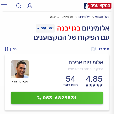
בעלי מקצוע
אלומיניום
אלומיניום - גן יבנה
תחום:
אינסטלטור, חשמלאי…
תחום
אלומיניום
בגן יבנה
עם הפיקוח של המקצוענים
עיר:
תל אביב, חיפה…
עיר
מחירון
מיון
אלומיניום אבירם
נבדק לאחרונה לפני 4 ימים
54
4.85
אבירם דמרי
חוות דעת
053-6829531