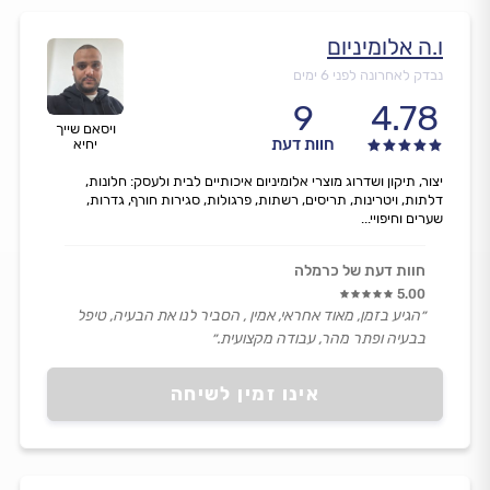
ו.ה אלומיניום
נבדק לאחרונה לפני 6 ימים
9
4.78
ויסאם שייך
חוות דעת
יחיא
יצור, תיקון ושדרוג מוצרי אלומיניום איכותיים לבית ולעסק: חלונות,
דלתות, ויטרינות, תריסים, רשתות, פרגולות, סגירות חורף, גדרות,
שערים וחיפויי...
חוות דעת של כרמלה
5.00
״הגיע בזמן, מאוד אחראי, אמין , הסביר לנו את הבעיה, טיפל
בבעיה ופתר מהר, עבודה מקצועית.״
אינו זמין לשיחה