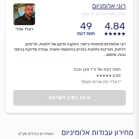
רוני אלומניום
נבדק לאחרונה לפני 6 שעות
49
4.84
רונלד אללי
חוות דעת
רוני אלומיניום מתמחה בייצור, התקנה ותיקון של חלונות, תריסים,
דלתות, ויטרינות וחלונות בלגיים בהתאמה אישית. עבודה מדויקת בגימור
גבוה, שימוש...
חוות דעת של ורד מגן יבנה
5.00
״רונלד נתן שירות מצוין!״
אינו זמין לשיחה
מחירון עבודות אלומיניום
המחירים כוללים מע”מ