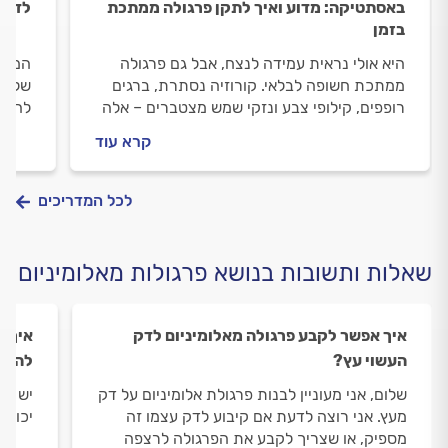
באסתטיקה: מדוע ואיך לתקן פרגולה ממתכת
לדעת
בזמן
היא אולי נראית עמידה לנצח, אבל גם פרגולה
המדרי
ממתכת חשופה לבלאי. קורוזיה נסתרת, ברגים
של של
רופפים, קילופי צבע ונזקי שמש מצטברים – אלה
להכיר
לא רק בעיות אסתטיות, אלא סכנות בטיחות של
היכנס
קרא עוד
ממש. בכל קיץ מתחדדת השאלה: לתקן, לחזק –
או להחליף? כך תזהו את הנזקים בזמן, תבינו מה
מצריך בעל מקצוע – ותאריכו לפרגולה את החיים
לכל המדריכים
בלי לשבור קירות
שאלות ותשובות בנושא פרגולות מאלומיניום
איך אפשר לקבע פרגולה מאלומיניום לדק
איך ג
העשוי עץ?
להרע
שלום, אני מעוניין לבנות פרגולת אלומיניום על דק
יש לי
מעץ. אני רוצה לדעת אם קיבוע לדק עצמו זה
יכול 
מספיק, או שצריך לקבע את הפרגולה לרצפה