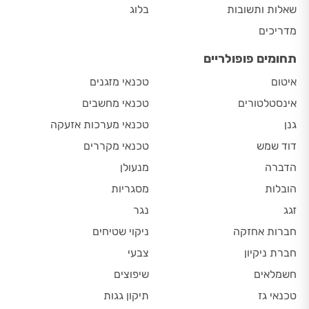
שאלות ותשובות
בלוג
מדריכים
תחומים פופולריים
איטום
טכנאי מזגנים
אינסטלטורים
טכנאי מחשבים
גנן
טכנאי מערכות אזעקה
דוד שמש
טכנאי מקררים
הדברה
מנעולן
הובלות
מסגריות
זגג
נגר
חברות אחזקה
ניקוי שטיחים
חברת ניקיון
צבעי
חשמלאים
שיפוצים
טכנאי גז
תיקון גגות