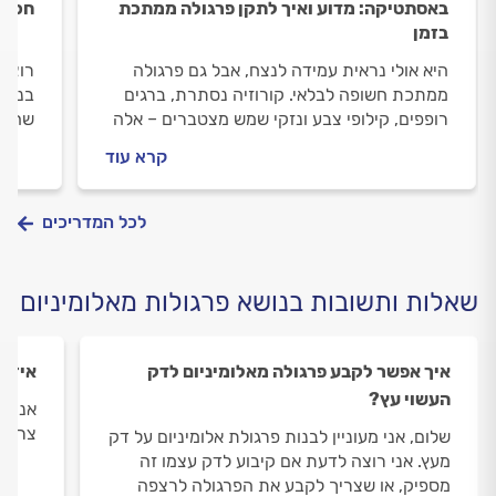
באסתטיקה: מדוע ואיך לתקן פרגולה ממתכת
חכמה
בזמן
היא אולי נראית עמידה לנצח, אבל גם פרגולה
רוצים
ממתכת חשופה לבלאי. קורוזיה נסתרת, ברגים
בניית
רופפים, קילופי צבע ונזקי שמש מצטברים – אלה
שההש
לא רק בעיות אסתטיות, אלא סכנות בטיחות של
הכרחי
קרא עוד
ממש. בכל קיץ מתחדדת השאלה: לתקן, לחזק –
לכם 
או להחליף? כך תזהו את הנזקים בזמן, תבינו מה
מושכל
מצריך בעל מקצוע – ותאריכו לפרגולה את החיים
לכל המדריכים
בלי לשבור קירות
שאלות ותשובות בנושא פרגולות מאלומיניום
איך אפשר לקבע פרגולה מאלומיניום לדק
איזה 
העשוי עץ?
אני ר
צריך 
שלום, אני מעוניין לבנות פרגולת אלומיניום על דק
מעץ. אני רוצה לדעת אם קיבוע לדק עצמו זה
מספיק, או שצריך לקבע את הפרגולה לרצפה