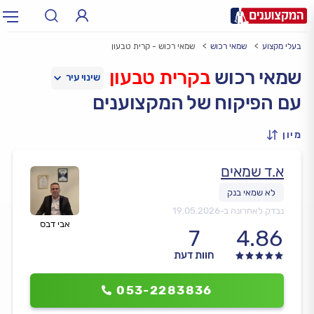
בעלי מקצוע
שמאי רכוש
שמאי רכוש - קרית טבעון
תחום:
אינסטלטור, חשמלאי…
תחום
שמאי רכוש
בקרית טבעון
עם הפיקוח של המקצוענים
עיר:
תל אביב, חיפה…
עיר
מיון
א.ד שמאים
נבדק לאחרונה ב-
19.05.2026
אבי דבס
7
4.86
חוות דעת
053-2283836