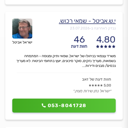
י.ש.אביטל - שמאי רכוש.
נבדק לאחרונה ב-
23.07.2026
46
4.80
ישראל אביטל
חוות דעת
משרד עצמאי בניהולו של ישראל, שמאי ותיק ומנוסה - המתמחה
בשמאות, מעריך נזקים, סוקר סיכונים, יועץ בתחומי הביטוח. לא מעריך
נכסים/ מבנים ודירות....
חוות דעת של זאב
5.00
״ישראל נתן שירות מצוין.״
053-8041728