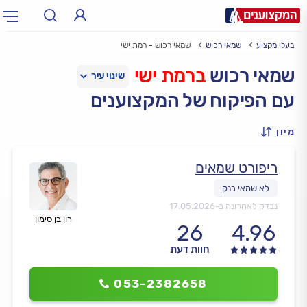
בעלי מקצוע
שמאי רכוש
שמאי רכוש - רמת ישי
תחום:
אינסטלטור, חשמלאי…
תחום
שמאי רכוש
ברמת ישי
עם הפיקוח של המקצוענים
עיר:
תל אביב, חיפה…
עיר
מיון
ריפורט שמאים
נבדק לאחרונה ב-
17.05.2026
רון בן סימון
26
4.96
חוות דעת
053-2382658