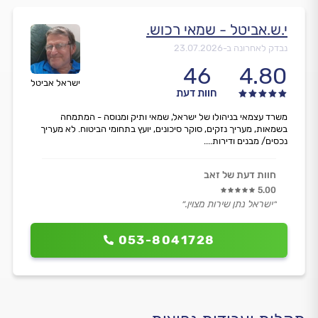
י.ש.אביטל - שמאי רכוש.
נבדק לאחרונה ב-
23.07.2026
46
4.80
ישראל אביטל
חוות דעת
משרד עצמאי בניהולו של ישראל, שמאי ותיק ומנוסה - המתמחה
בשמאות, מעריך נזקים, סוקר סיכונים, יועץ בתחומי הביטוח. לא מעריך
נכסים/ מבנים ודירות....
חוות דעת של זאב
5.00
״ישראל נתן שירות מצוין.״
053-8041728