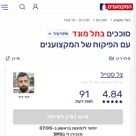
בעלי מקצוע
סוככים
סוככים - תל מונד
תחום:
אינסטלטור, חשמלאי…
תחום
סוככים
בתל מונד
עם הפיקוח של המקצוענים
עיר:
תל אביב, חיפה…
עיר
מחירון
מיון
צל סטייל
נבדק לאחרונה לפני 3 ימים
91
4.84
דוד דוד
חוות דעת
אינו זמין לשיחה
יחזור לזמינות בראשון ב-07:00
תזכירו לי בSMS