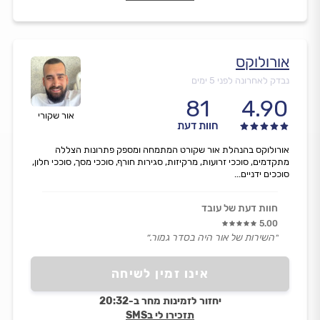
אורולוקס
נבדק לאחרונה לפני 5 ימים
81
4.90
אור שקורי
חוות דעת
אורולוקס בהנהלת אור שקורט המתמחה ומספק פתרונות הצללה
מתקדמים, סוככי זרועות, מרקיזות, סגירות חורף, סוככי מסך, סוככי חלון,
סוככים ידניים...
חוות דעת של עובד
5.00
״השירות של אור היה בסדר גמור.״
אינו זמין לשיחה
יחזור לזמינות מחר ב-20:32
תזכירו לי בSMS