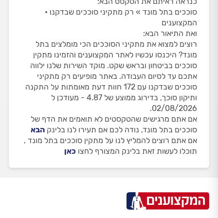
כנראה ראיתם את הטקסט הבא:
סוככים בתל מונד » רק מתקיני סוככים שבדקנו •
המקצוענים
ואת התיאור הבא:
רוצים למצוא את מתקיני הסוככים הכי מומלצים בתל
מונד? היכנסו עכשיו לאתר המקצוענים והזמינו מתקין
סוככים בביטחון ובראש שקט. מוקד השירות שלנו ילווה
אתכם עד לסיום העבודה. באתר מופיעים רק מתקיני
סוככים שבדקנו עם 172 חוות דעת מאומתות על התקנה
ותיקון סוכך, בדירוג ממוצע של 4.87 - מעודכן ל
02/08/2026.
אם אתם מרגישים שהטקסטים לא תואמים את הדף של
סוככים בתל מונד, נודה לכם אם תעירו לנו בלינק
הבא
אם אתם רוצים להמליץ לנו על מתקין סוככים בתל מונד ,
תוכלו לעשות זאת בלינק המצורף לחצו
כאן