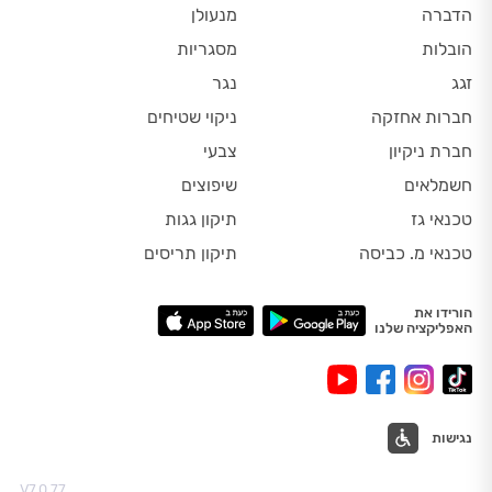
הדברה
מנעולן
הובלות
מסגריות
זגג
נגר
חברות אחזקה
ניקוי שטיחים
חברת ניקיון
צבעי
חשמלאים
שיפוצים
טכנאי גז
תיקון גגות
טכנאי מ. כביסה
תיקון תריסים
הורידו את
האפליקציה שלנו
נגישות
V7.0.77