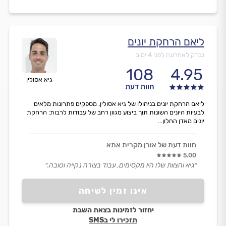
ליאם הרחקת יונים
נבדק לאחרונה לפני 4 ימים
108
4.95
גיא אסולין
חוות דעת
ליאם הרחקת יונים בניהולו של גיא אסולין, מספקים פתרונות מלאים
לבעיות היונים השונות תוך ביצוע מגוון רחב של עבודות לרבות: הרחקת
יונים מאדן החלון...
חוות דעת של אורן מקרית אתא
5.00
״גיא והצוות שלו היו מקסימים, עבוד בצורה נקייה וטובה.״
אינו זמין לשיחה
יחזור לזמינות בצאת השבת
תזכירו לי בSMS