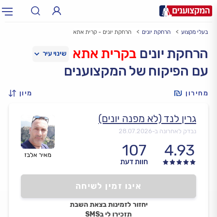
בעלי מקצוע
הרחקת יונים
הרחקת יונים - קרית אתא
תחום:
אינסטלטור, חשמלאי…
תחום
הרחקת יונים
בקרית אתא
עם הפיקוח של המקצוענים
עיר:
תל אביב, חיפה…
עיר
מחירון
מיון
גרין לנד (לא מפנה יונים)
נבדק לאחרונה ב-
28.07.2026
107
4.93
מאיר אלבז
חוות דעת
אינו זמין לשיחה
יחזור לזמינות בצאת השבת
תזכירו לי בSMS