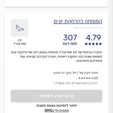
המומחה להרחקת יונים
נבדק לאחרונה אתמול
307
4.79
יניב
חוות דעת
שוורצברד
החברה בניהולו של יניב שוורצברד, מתמחה במגוון רחב של הרחקת יונים
בשיטות שונות כמו: התקנת רשתות, הצבת דוקרנים, קפיצים, ועוד.
מתחייבים לפתרונות...
חוות דעת של רחל מקרית אתא
5.00
״הגיע בזמן והשירות היה מעולה.״
אינו זמין לשיחה
יחזור לזמינות בצאת השבת
תזכירו לי בSMS