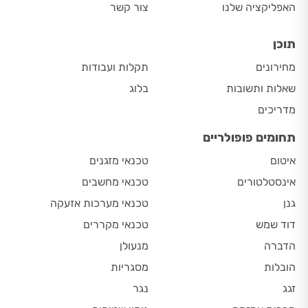
האפליקציה שלנו
צור קשר
תוכן
מחירונים
תקלות ועבודות
שאלות ותשובות
בלוג
מדריכים
תחומים פופולריים
איטום
טכנאי מזגנים
אינסטלטורים
טכנאי מחשבים
גנן
טכנאי מערכות אזעקה
דוד שמש
טכנאי מקררים
הדברה
מנעולן
הובלות
מסגריות
זגג
נגר