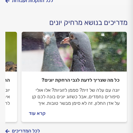
לכל התקלות ועבודות
מדריכים בנושא מרחיק יונים
כל מה שצריך לדעת לגבי הרחקת יונים?
הרחקת
יונה עם עלה של זית? סממן לזוגיות? אלו אולי
יונים
סיפורים נחמדים, אבל כשזוג יונים בונה לכם קן
איתו 
על אדן החלון, זה לא סימן מבשר טובות. איך
להתמו
מתגוננים מפני הסכנות שבעונת הקינון
החל מ
קרא עוד
למיני
אלקטר
חזק מ
לכל המדריכים