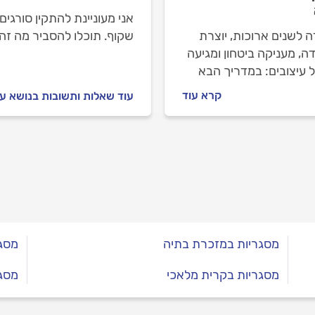
אני מעוניינת להתקין סורגי
 לשנים ארוכות, יוצרת
שקוף. תוכלו להסביר מה זה 
, מעניקה ביטחון ומגיעה
 עיצובים: במדריך הבא
ר מתי צריך התקנת גדר
קרא עוד
עוד שאלות ותשובות בנושא ע
ל, האם התקנת גדר
 מצריכה היתר בנייה, אלו
גדרות מברזל קיימים ואיך
לים מול המסגר?
מסגריות במזכרת בתיה
מסגר
מסגריות בקרית מלאכי
מסגר