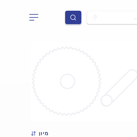
.
מיון