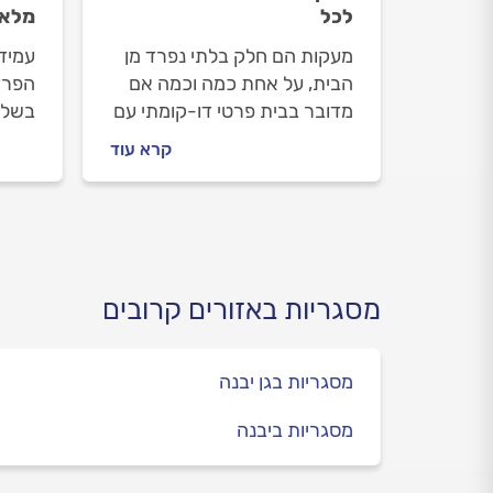
לכל
מלא
מעקות הם חלק בלתי נפרד מן
עמידה
הבית, על אחת כמה וכמה אם
הפרדה
מדובר בבית פרטי דו-קומתי עם
בשלל
ילדים קטנים שמתרוצצים בו. בין
נסבי
קרא עוד
אם אתם בונים בית חדש או
מברז
משפצים בית קיים, חשוב להכיר
מברזל
את התקנים בהתקנת מעקה
סוגי 
במרפסת, גג או במדרגות
מתנה
מסגריות באזורים קרובים
מסגריות בגן יבנה
מסגריות ביבנה