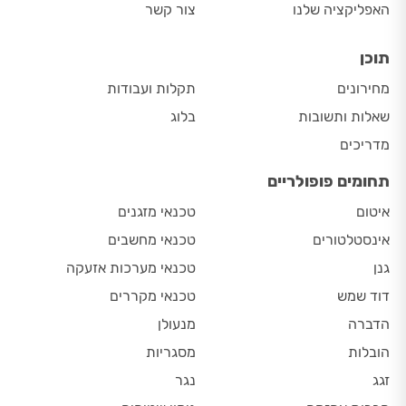
האפליקציה שלנו
צור קשר
תוכן
מחירונים
תקלות ועבודות
שאלות ותשובות
בלוג
מדריכים
תחומים פופולריים
איטום
טכנאי מזגנים
אינסטלטורים
טכנאי מחשבים
גנן
טכנאי מערכות אזעקה
דוד שמש
טכנאי מקררים
הדברה
מנעולן
הובלות
מסגריות
זגג
נגר