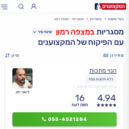
בעלי מקצוע
מסגריות
מסגריות - מצפה רמון
תחום:
אינסטלטור, חשמלאי…
תחום
מסגריות
במצפה רמון
עם הפיקוח של המקצוענים
עיר:
תל אביב, חיפה…
עיר
מחירון
מיון
הנוי מתכות
נבדק לאחרונה לפני 5 ימים
ליאור חזן
16
4.94
חוות דעת
055-4521284