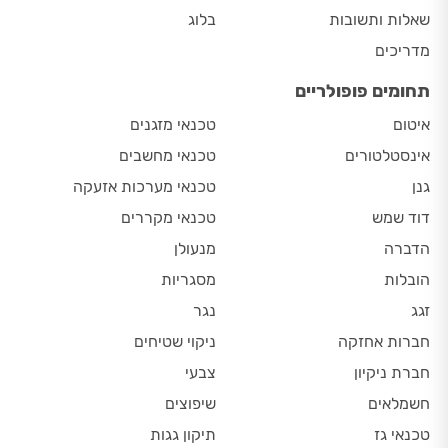
שאלות ותשובות
בלוג
מדריכים
תחומים פופולריים
איטום
טכנאי מזגנים
אינסטלטורים
טכנאי מחשבים
גנן
טכנאי מערכות אזעקה
דוד שמש
טכנאי מקררים
הדברה
מנעולן
הובלות
מסגריות
זגג
נגר
חברות אחזקה
ניקוי שטיחים
חברת ניקיון
צבעי
חשמלאים
שיפוצים
טכנאי גז
תיקון גגות