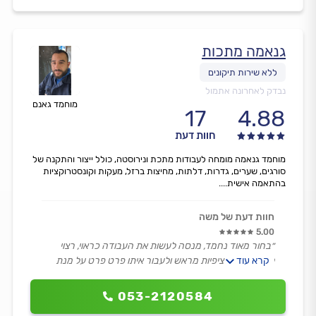
גנאמה מתכות
נבדק לאחרונה אתמול
מוחמד גאנם
17
4.88
חוות דעת
מוחמד גנאמה מומחה לעבודות מתכת ונירוסטה, כולל ייצור והתקנה של
סורגים, שערים, גדרות, דלתות, מחיצות ברזל, מעקות וקונסטרוקציות
בהתאמה אישית....
חוות דעת של משה
5.00
״בחור מאוד נחמד, מנסה לעשות את העבודה כראוי, רצוי
קרא עוד
לעשות תאום ציפיות מראש ולעבור איתו פרט פרט על מנת
שכולם יהיו מרוצים, תודה רבה, עמד בלוחות הזמנים ועומד
במילה שלו.״
053-2120584