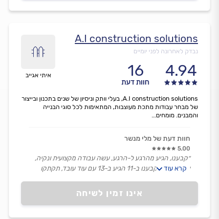
A.I construction solutions
נבדק לאחרונה לפני יומיים
16
4.94
איתי אגייב
חוות דעת
A.I construction solutions, בעלי וותק וניסיון של שנים בתכנון ובייצור
של מבחר עבודות מתכת מעוצבות, המתאימות לכל סוגי הבנייה
והמבנים. מומחים...
חוות דעת של מלי מנשר
5.00
״קבענו, הגיע מהרגע ל-הרגע, עשה עבודה מקצועית ונקיה,
קרא עוד
אין לי מילים, קבענו ב-11 הגיע ב-13 עם עוד עובד, תקתקו
הכול, ממליצה מאוד, העברתי את הטלפון שלו לחברה שלי.״
אינו זמין לשיחה