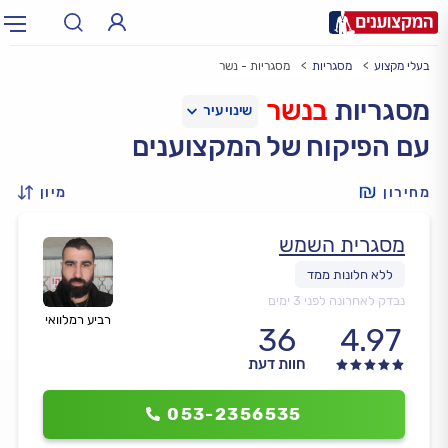
בעלי מקצוע
מסגריות
מסגריות - נשר
תחום:
אינסטלטור, חשמלאי…
תחום
מסגריות
בנשר
עם הפיקוח של המקצוענים
עיר:
תל אביב, חיפה…
עיר
מחירון
מיון
מסגרית השמש
נבדק לאחרונה לפני 3 ימים
רביע רמלוואי
36
4.97
חוות דעת
053-2356535