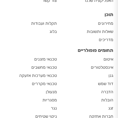
האפליקציה שלנו
צור קשר
תוכן
מחירונים
תקלות ועבודות
שאלות ותשובות
בלוג
מדריכים
תחומים פופולריים
איטום
טכנאי מזגנים
אינסטלטורים
טכנאי מחשבים
גנן
טכנאי מערכות אזעקה
דוד שמש
טכנאי מקררים
הדברה
מנעולן
הובלות
מסגריות
זגג
נגר
חברות אחזקה
ניקוי שטיחים