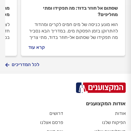
שסתום אל חוזר בדוד: מה תפקידו ומתי
מה עד
מחליפים?
מלאה
הוא מונע כניסה של מים חמים לקרים ומהדוד
לצד ד
להתרוקן בזמן הפסקת מים. במדריך הבא נסביר
חדש ל
מה תפקידו של שסתום אל-חוזר בדוד, מתי צריך
במדרי
להחליף שסתום אל-חוזר ולמה השסתום מותקן
מים ב
קרא עוד
על שעון המים של הדירה?
ואיכו
לכל המדריכים
אודות המקצוענים
אודות
דרושים
הפיקוח שלנו
פרסם אצלנו