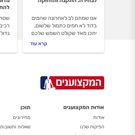
לבחירה, התקנה ותחזוקה
מדוע
להחל
אם שמתם לב לאחרונה שהמים
שסתו
בדוד לא חמים כתמול שלשום,
רכיב 
יתכן מאד שקולט השמש שלכם
גדולה
כבר עשה את שלו. איזה קולט
לפרו
קרא עוד
יתאים לדוד השמש שלכם מה
פיצוץ
חשוב לדעת על ההתקנה? כל
גורם 
התשובות.
לשלם
התשו
אודות המקצוענים
תוכן
אודות
מחירונים
הפיקוח שלנו
שאלות ותשובות