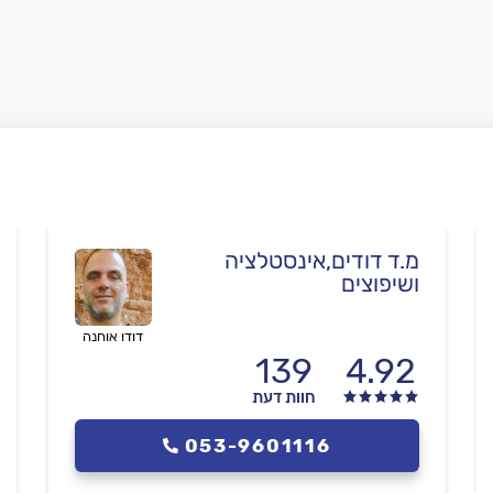
מ.ד דודים,אינסטלציה
ושיפוצים
דודו אוחנה
139
4.92
חוות דעת
053-9601116