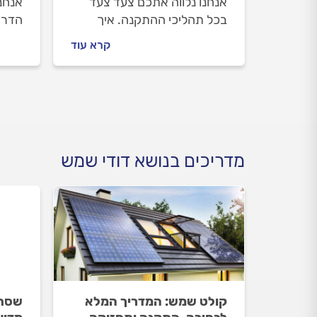
אנחנו נלווה אתכם צעד צעד
אנחנו
בכל תהליכי ההתקנה. איך
הדרך
מתנהלים מול טכנאי הדודים
נזיל
קרא עוד
לפני העבודה ובמהלכה וכמה
מתנה
עולה התקנת דוד חשמל? כל
מתחי
התשובות בפנים.
מדריכים בנושא דודי שמש
קולט שמש: המדריך המלא
שסתו