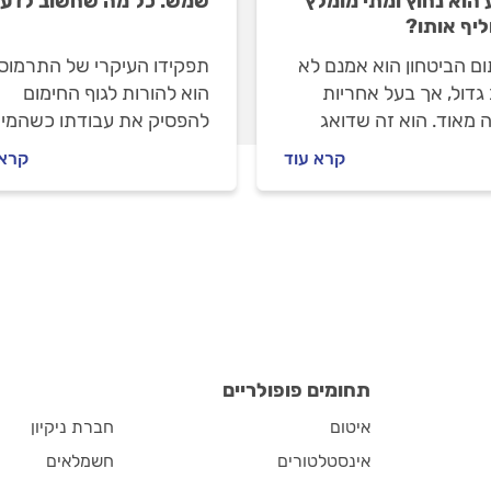
 הוא נחוץ ומתי מומלץ
שמש: כל מה שחשוב לדע
יף אותו?
ם הביטחון הוא אמנם לא
תפקידו העיקרי של התרמוס
גדול, אך בעל אחריות
הוא להורות לגוף החימום
 מאוד. הוא זה שדואג
להפסיק את עבודתו כשהמי
ק את הלחץ מהדוד ולמנוע
מגיעים לטמפרטורה הרצויה.
קרא עוד
קרא 
. איך מחליפים אותו, מה
במדריך הבא נסביר מה תפק
לו לנזק ומתי לא תצטרכו
התרמוסטט, מה עלול לקרות
 על התקנתו? כל
כשהתרמוסטט מתקלקל ואי
בות במדריך זה
טכנאי דודים מקצועי יחליף
תרמוסטט?
תחומים פופולריים
איטום
חברת ניקיון
אינסטלטורים
חשמלאים