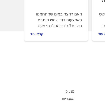
ת
טט
האם רחצה במים שהתחממו
באמצעות דוד שמש מותרת
ם
בשבת? הדיון ההלכתי מעט
מורכב, אך בפועל מרבית
עוד
קרא עוד
יד
הרבנים מאשרים. אז מה חשוב
לדעת על חימום מים בדוד שמש
ך
בשבת, ועל מה הויכוח?
מנעולן
מסגריות