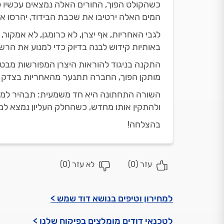
כשהקולט הפוך, החורים האלה נמצאים עכשיו ל
המים האלה ירטיבו את שכבת הבידוד, יהרסו את 
לגבי האחריות, אף יצרן, לא כרומגן, לא אמקו
באותיות קידוש לבנה בדיוק כדי למנוע את הרשל
התקנה בניגוד להוראות היצרן המפורשות מבטלת
מותקן הפוך, החברה תתנער מהאחריות בצדק ג
השורה התחתונה היא חד משמעית: תבהיר למתקי
ולהתקין אותו מחדש, כשהחלק העליון נמצא למע
בהצלחה!
עזר (
0
)
לא עזר (
0
)
למחירון וטיפים בנושא דוד שמש >
לטכנאי דודים מומלצים בפיקוח שלנו >