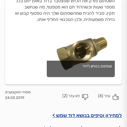
השסתום פורק את הלחץ שמצטבר בדוד באופן יזום בכל
מספר שעות וכשהדוד חם הוא מטפטף, מה שנחשב
תקין. סביר להניח שמהשסתום שלך היה טפטוף קבוע או
נזילה משמעותית, ולכן הטכנאי החליף אותו.
שסתום בטחון לדוד
מומחי המקצוענים
עזר (
6
)
לא עזר (
2
)
24.03.2019
למחירון וטיפים בנושא דוד שמש >