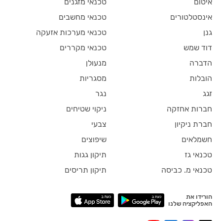
איטום
טכנאי מזגנים
אינסטלטורים
טכנאי מחשבים
גנן
טכנאי מערכות אזעקה
דוד שמש
טכנאי מקררים
הדברה
מנעולן
הובלות
מסגריות
זגג
נגר
חברות אחזקה
ניקוי שטיחים
חברת ניקיון
צבעי
חשמלאים
שיפוצים
טכנאי גז
תיקון גגות
טכנאי מ. כביסה
תיקון תריסים
הורידו את
האפליקציה שלנו