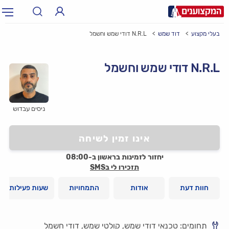
בעלי מקצוע
דוד שמש
N.R.L דודי שמש וחשמל
תחום:
אינסטלטור, חשמלאי…
תחום
N.R.L דודי שמש וחשמל
עיר:
תל אביב, חיפה…
עיר
ניסים עבדוש
אינו זמין לשיחה
יחזור לזמינות בראשון ב-08:00
תזכירו לי בSMS
חוות דעת
אודות
התמחויות
שעות פעילות
תחומים: טכנאי דודי שמש, קולטי שמש, דודי חשמל