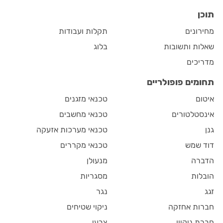
תוכן
מחירונים
תקלות ועבודות
שאלות ותשובות
בלוג
מדריכים
תחומים פופולריים
איטום
טכנאי מזגנים
אינסטלטורים
טכנאי מחשבים
גנן
טכנאי מערכות אזעקה
דוד שמש
טכנאי מקררים
הדברה
מנעולן
הובלות
מסגריות
זגג
נגר
חברות אחזקה
ניקוי שטיחים
חברת ניקיון
צבעי