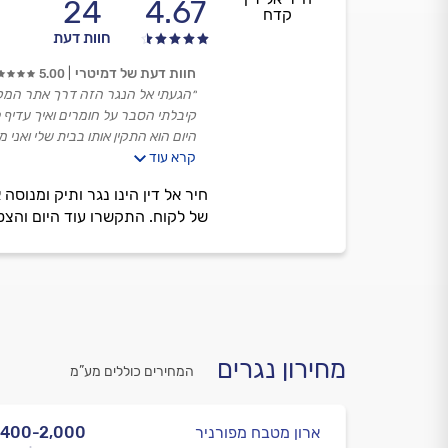
24
4.67
קדח
חוות דעת
חוות דעת של דמיטרי
5.00
״הגעתי אל הנגר הזה דרך אתר המקצ
קיבלתי הסבר על חומרים ואיך עדיף 
היום הוא התקין אותו בבית שלי ואני מ
קרא עוד
אפנה אליו שוב כשאצטרך.״
של לקוח. התקשרו עוד היום והצט
מחירון נגרים
המחירים כוללים מע”מ
ארון מטבח מפורניר
,400-2,000