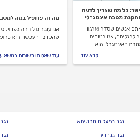
הנגר למשימה? תודה.
ישר: כל מה שצריך לדעת
תקנת מטבח אינטגרלי
מה זה פרופיל במה למטב
תם אנשים שסדר וארגון
אנו עוברים לדירה בפרויקט
 לרגליהם, אנו בטוחים
שהטרנד העכשווי הוא פרופי
בח האינטגרלי הוא
רה המנצחת עבורכם.
קרא עוד
עוד שאלות ותשובות בנושא ע
 זה, כל האבזור והבנייה
ם לקו אחד, חלק ואחיד.
ה שחשוב לדעת על מטבח
גרלי במדריך הבא.
נגר במעלות תרשיחא
נגר 
נגר בנהריה
נגר