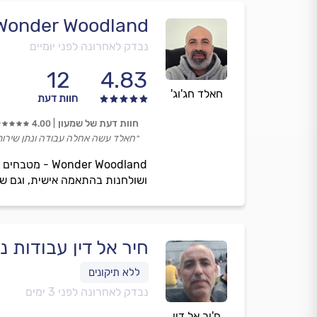
Wonder Woodland - וונדר וודלנ
נבדק לאחרונה לפני יומיים
12
4.83
חאלד חג'וג'
חוות דעת
חוות דעת של שמעון
4.00
״חאלד עשה אחלה עבודה ונתן שירות 
ושולחנות בהתאמה אישית, וגם שיר
חיר אל דין עבודות נ
נבדק לאחרונה לפני 3 ימים
ח'יר אל דין