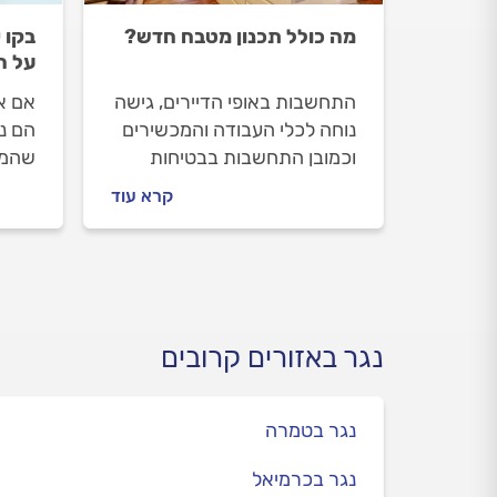
מה כולל תכנון מטבח חדש?
בקו 
על ה
התחשבות באופי הדיירים, גישה
אם א
נוחה לכלי העבודה והמכשירים
הם נר
וכמובן התחשבות בבטיחות
שהמט
בחדר בו יש שימוש במים וחשמל
הבחי
קרא עוד
גם יחד, או בקיצור - איך
במטבח
מתחילים לתכנן מטבח?
הופכי
כל מ
אינט
נגר באזורים קרובים
נגר בטמרה
נגר בכרמיאל