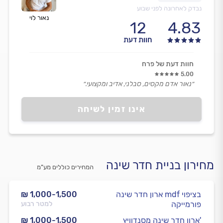
נבדק לאחרונה לפני שבוע
נאור לוי
12
4.83
חוות דעת
חוות דעת של פרח
5.00
״נאור אדם מקסים, סבלני, אדיב ומקצועי.״
אינו זמין לשיחה
מחירון בניית חדר שינה
המחירים כוללים מע”מ
ארון חדר שינה mdf בציפוי
₪ 1,000-1,500
פורמייקה
למטר רבוע
ארון חדר שינה מסנדוויץ'
₪ 1,000-1,500