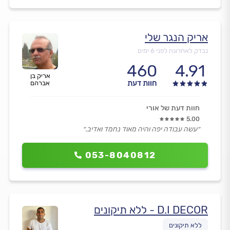
אריק הנגר שלי
נבדק לאחרונה לפני 6 ימים
460
4.91
אריק בן
חוות דעת
אברהם
חוות דעת של אורי
5.00
״עשה עבודה יפה והיה מאוד נחמד ואדיב.״
053-8040812
D.I DECOR - ללא תיקונים