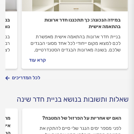
במידה הנכונה: כך תתכננו חדר ארונות
בניית
בהתאמה אישית
נוחות
בניית חדר ארונות בהתאמה אישית מאפשרת
בניית
לכם למצוא מקום ייחודי לכל אחד מסוגי הבגדים
רבים 
שלכם. בשונה מארונות הבגדים הסטנדרטיים,
לצרכי
חדר הארונות יותאם לצרכים האישיים שלכם. אז
איכות
קרא עוד
איך מתכננים נכון את חדר ארונות? מהם סוגי
מה כו
העצים המומלצים ביותר, מה כולל תהליך
אישית
העבודה ומה עדיף – מגירות או מדפים? כל
ההרכב
לכל המדריכים
התשובות במדריך שלפניכם.
תמיד 
שאלות ותשובות בנושא בניית חדר שינה
האם יש אחריות על הפרזול של המטבח?
מתחשק
אישית
לפני מספר ימים הנגר שלי סיים להתקין את
הנגר.