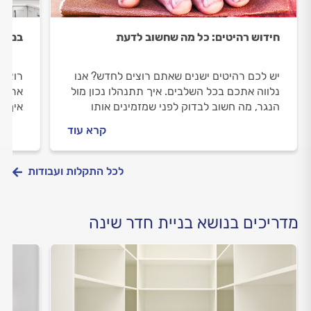
חידוש רהיטים: כל מה שחשוב לדעת
בניית
יש לכם רהיטים ישנים שאתם רוצים לחדש? אנו
רוצים
נלווה אתכם בכל השלבים. איך תתנהלו נכון מול
אתכם 
הנגר, מה חשוב לבדוק לפני שמזמינים אותו
איך מ
וכמה עולה לחדש רהיטים ישנים? ריכזנו לכם
ובמהל
קרא עוד
את כל המידע.
התשוב
לכל התקלות ועבודות
מדריכים בנושא בניית חדר שינה