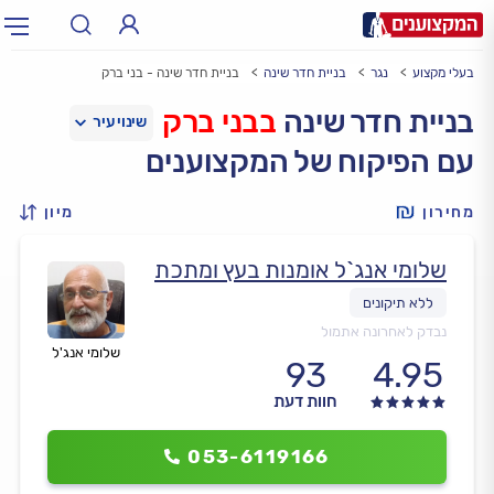
בעלי מקצוע
נגר
בניית חדר שינה
בניית חדר שינה - בני ברק
תחום:
אינסטלטור, חשמלאי…
תחום
בניית חדר שינה
בבני ברק
עם הפיקוח של המקצוענים
עיר:
תל אביב, חיפה…
עיר
מחירון
מיון
שלומי אנג`ל אומנות בעץ ומתכת
נבדק לאחרונה אתמול
שלומי אנג'ל
93
4.95
חוות דעת
053-6119166