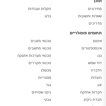
תוכן
מחירונים
תקלות ועבודות
שאלות ותשובות
בלוג
מדריכים
תחומים פופולריים
איטום
טכנאי מזגנים
אינסטלטורים
טכנאי מחשבים
גנן
טכנאי מערכות אזעקה
דוד שמש
טכנאי מקררים
הדברה
מנעולן
הובלות
מסגריות
זגג
נגר
חברות אחזקה
ניקוי שטיחים
חברת ניקיון
צבעי