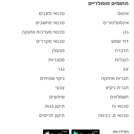
תחומים פופולריים
איטום
טכנאי מזגנים
אינסטלטורים
טכנאי מחשבים
גנן
טכנאי מערכות אזעקה
דוד שמש
טכנאי מקררים
הדברה
מנעולן
הובלות
מסגריות
זגג
נגר
חברות אחזקה
ניקוי שטיחים
חברת ניקיון
צבעי
חשמלאים
שיפוצים
טכנאי גז
תיקון גגות
טכנאי מ. כביסה
תיקון תריסים
הורידו את