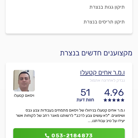
תיקון גגות בנצרת
תיקון תריסים בנצרת
מקצוענים חדשים בנצרת
ו.מ.ר אחים קטעלו
נבדק לאחרונה אתמול
51
4.96
ויסאם קטעלו
חוות דעת
ו.מ.ר אחים קטעלו בניהולו של ויסאם מתמחים בעבודות צבע גבס
ושיפוצים. *לא עושים צבע לרכב* לרשותנו מאגר רחב של לקוחות אשר
יעידו על טיב עבודתנו, ...
053-2184873