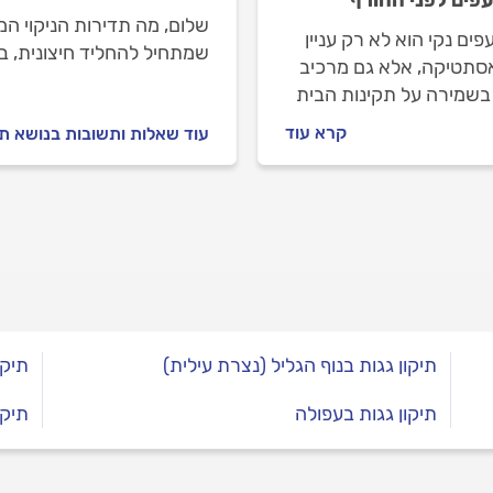
שלום, מה תדירות הניקוי המ
פים נקי הוא לא רק עניין
שמתחיל להחליד חיצונית, ב
סתטיקה, אלא גם מרכיב
ואין מידע על מועד הניקוי הא
 בשמירה על תקינות הבית
מרזבים במצב כזה? תודה
 הזנחת הגג עלולה להוביל
קרא עוד
עוד שאלות ותשובות בנושא תי
ות, נזקי רטיבות, ואף
ע במבנה הגג עצמו.
תיקון גגות בנוף הגליל (נצרת עילית)
תיקו
תיקון גגות בעפולה
תיקו