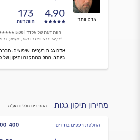
173
4.90
אדם וותד
חוות דעת
חוות דעת של אלדד
5.00
״בן אדם מדהים ברמות, מקצועי ברמה
אדם גגות רעפים ושיפוצים. חברתנ
ביותר. החל מהתקנה ותיקון של פר
מחירון תיקון גגות
המחירים כוללים מע”מ
החלפת רעפים בודדים
300-400