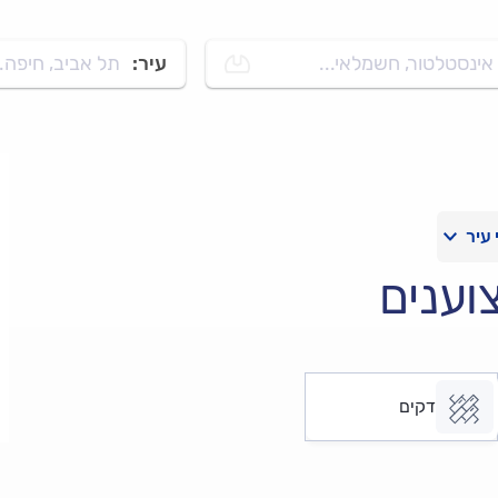
אינסטלטור, חשמלאי...
עיר:
תל אביב, חיפה..
וענים
דקים