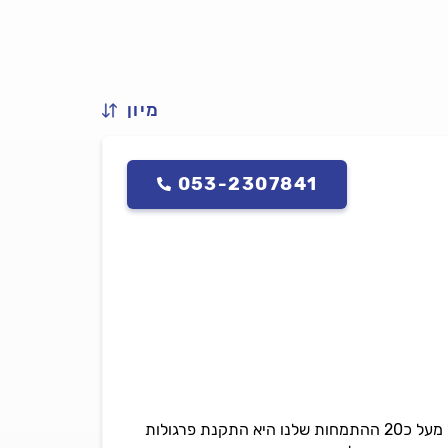
מיון
053-2307841
נו שיבצע את העבודה.
איחל לי סוף שבוע טוב.״
שובל עזאני המקצוען בגגות רעפים ופרגולות מתמחה בעבודות עץ שונות לבניית גגות רעפים עם נסיון של מעל כ20 ההתמחות שלנו היא התקנת פרגולות