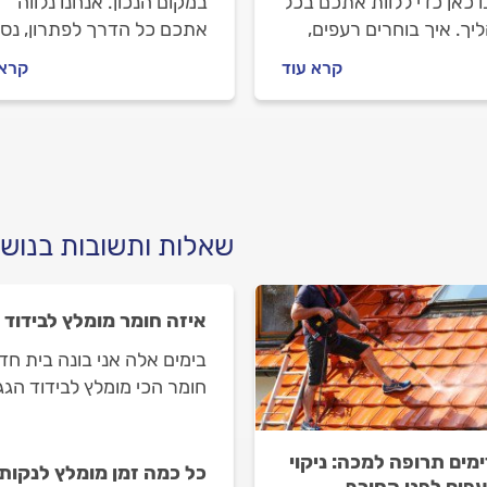
 כאן כדי ללוות אתכם בכל
במקום הנכון. אנחנו נלווה
ך. איך בוחרים רעפים,
אתכם כל הדרך לפתרון, נסב
מתנהלים מול מתקן הגגות
מה חשוב לבדוק לפני שמזמי
קרא עוד
קרא 
 יעלה החלפת גג רעפים?
מתקן גגות, איך מתנהלים מו
תשובות לפניכם.
וכמה זה יעלה? כל התשובות
לפניכם.
שאלות ותשובות בנושא 
איזה חומר מומלץ לבידוד 
בימים אלה אני בונה בית חד
חומר הכי מומלץ לבידוד הגג
מים תרופה למכה: ניקוי
כל כמה זמן מומלץ לנקות
עפים לפני החורף