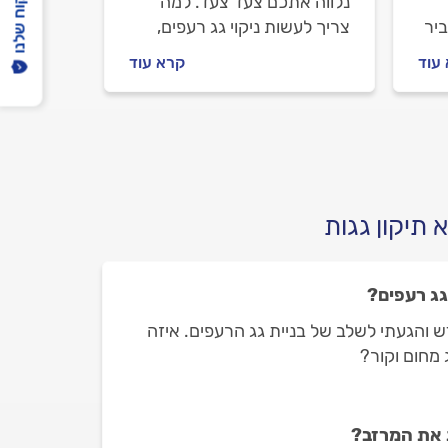
הפיקוח שלנו
נלווה אתכם צעד צעד. למה
יר
צריך לעשות ניקוי גג רעפים,
נים
איך מתנהלים מול מתקן הגגות
עוד
קרא עוד
לו
וכמה יעלה ניקוי גג רעפים? כל
התשובות בפנים.
תיקון גגות
גג רעפים?
ש והגעתי לשלב של בניית גג הרעפים. איזה
 מחום וקור?
 את המרזב?