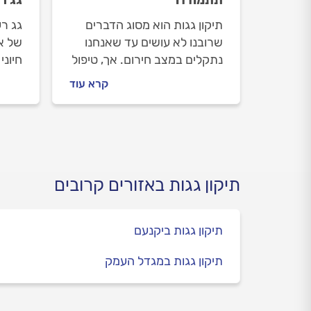
תיקון גגות הוא מסוג הדברים
גג רע
שרובנו לא עושים עד שאנחנו
של א
נתקלים במצב חירום. אך, טיפול
חיוני
בזמן ותחזוקה שוטפת יהיו
כולו.
קרא עוד
יעילים ויחסכו מכם הוצאות
לנזיל
גדולות ומצבים לא נעימים. כל
לפגו
מה שחשוב לדעת על תיקון גגות
במדריך הבא.
תיקון גגות באזורים קרובים
תיקון גגות ביקנעם
תיקון גגות במגדל העמק