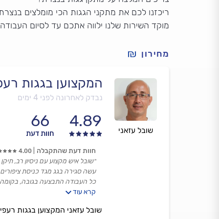
ריכזנו לכם את מתקני הגגות הכי מומלצים בנצרת.
מוקד השירות שלנו ילווה אתכם עד לסיום העבודה
מחירון
המקצוען בגגות רעפי
נבדק לאחרונה לפני 4 ימים
66
4.89
שובל עזאני
חוות דעת
חוות דעת שהתקבלה
4.00
״שובל איש מקצוע עם ניסיון רב, תיקן
עשה סגירה בגג מגד כניסת ציפורים 
כל העבודה התבצעה בגובה, בקומה ש
קרא עוד
יש קושי עם תכנון זמנים ועדכון: בי
בנוסף, למרות שבדק ואמר שפינה את כ