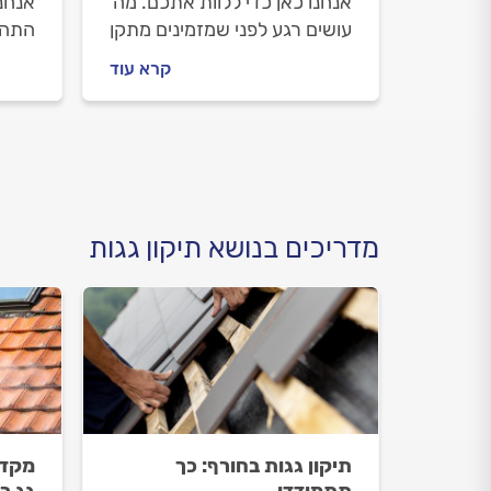
אנחנו כאן כדי ללוות אתכם. מה
אנחנו
עושים רגע לפני שמזמינים מתקן
התהלי
גגות, איך מתנהלים מולו וכמה
איך 
קרא עוד
יעלה תיקון מרזב חיצוני? כל
וכמה
התשובות לפניכם.
כל ה
מדריכים בנושא תיקון גגות
תיקון גגות בחורף: כך
מקדי
תתמודדו
גג ר