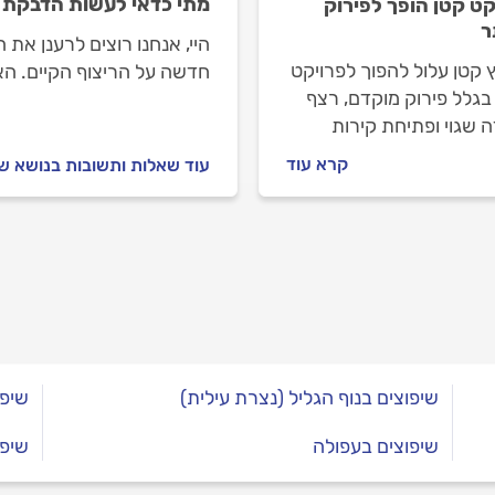
מתי כדאי לעשות הדבקת 
קט קטן הופך לפירוק
ר
היי, אנחנו רוצים לרענן את
 קטן עלול להפוך לפרויקט
חדשה על הריצוף הקיים. הא
בגלל פירוק מוקדם, רצף
 שגוי ופתיחת קירות
רת. כך מזהים את נקודות
קרא עוד
עוד שאלות ותשובות בנושא ש
שעולות ביוקר ואיך
 הרס מיותר בזמן.
שיפוצים בנוף הגליל (נצרת עילית)
שיפו
שיפוצים בעפולה
שיפו