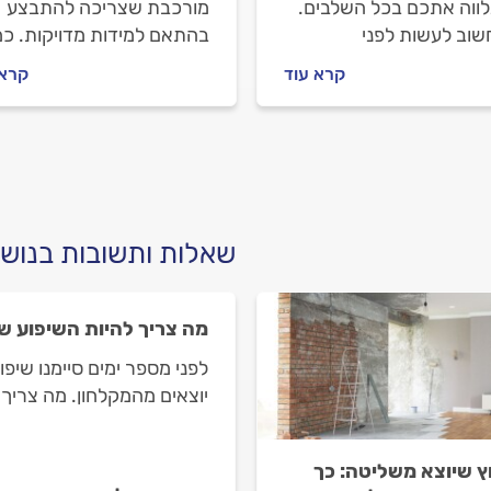
נלווה אתכם בכל השלבים.
מורכבת שצריכה להתבצע
שוב לעשות לפני
בהתאם למידות מדויקות. כ
נים שיפוצניק, מה חשוב
עולה להחליף כיור ואיך
קרא עוד
קרא 
 מולו וכמה עולה שיפוץ
מתנהלים נכון מול
 של הבית? כל מה שחשוב
האינסטלטור? כל התשובות
.
לפניכם.
שאלות ותשובות בנושא
מה צריך להיות השיפוע ש
לפני מספר ימים סיימנו שיפ
יוצאים מהמקלחון. מה צריך
ץ שיוצא משליטה: כך