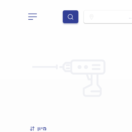
.
מיון