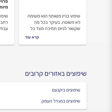
פרוי
מיות
שיפוץ בניין משותף הוא משימה
שיפוץ
לא פשוטה, בעיקר בכל מה
רחב 
שקשור לגיוס תמיכה מצד כל
עבודה
הדיירים. שיפוץ כזה גם מלווה
מיות
קרא עוד
בחששות רבים - לכיס, לאיכות
הכשל 
החיים וכו'. איך עושים את זה
לעצור
נכון
שיפוצים באזורים קרובים
שיפוצים ביקנעם
שיפוצים במגדל העמק