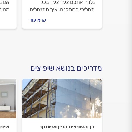
נלווה אתכם צעד צעד בכל
אנו 
תהליכי ההתקנה. איך מתנהלים
מה ח
מול השיפוצניק לפני העבודה
שמזמי
קרא עוד
ובמהלכה וכמה עולה הדבקת
לבדוק
ריצוף? כל התשובות בפנים.
כללי
לדעת
מדריכים בנושא שיפוצים
כך משפצים בניין משותף
שיפו