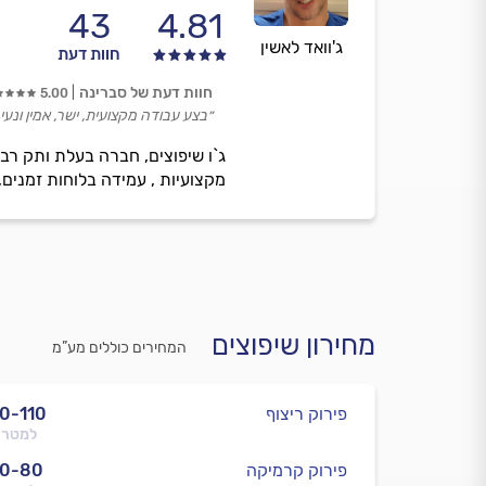
43
4.81
ג'וואד לאשין
חוות דעת
חוות דעת של סברינה
5.00
״בצע עבודה מקצועית, ישר, אמין ונע
ג`ו שיפוצים, חברה בעלת ותק רב 
מקצועיות , עמידה בלוחות זמנים,
מחירון שיפוצים
המחירים כוללים מע”מ
פירוק ריצוף
0-110
למטר 
פירוק קרמיקה
50-80