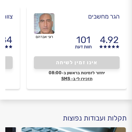
הגר מחשבים
צוות שי.e
.84
101
4.92
רוני אברהם
חוות דעת
אינו זמין לשיחה
יחזור לזמינות בראשון ב-08:00
תזכירו לי ב- SMS
תקלות ועבודות נפוצות