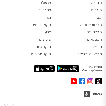
הדברה
מנעולן
הובלות
מסגריות
זגג
נגר
חברות אחזקה
ניקוי שטיחים
חברת ניקיון
צבעי
חשמלאים
שיפוצים
טכנאי גז
תיקון גגות
טכנאי מ. כביסה
תיקון תריסים
הורידו את
האפליקציה שלנו
נגישות
V7.0.77