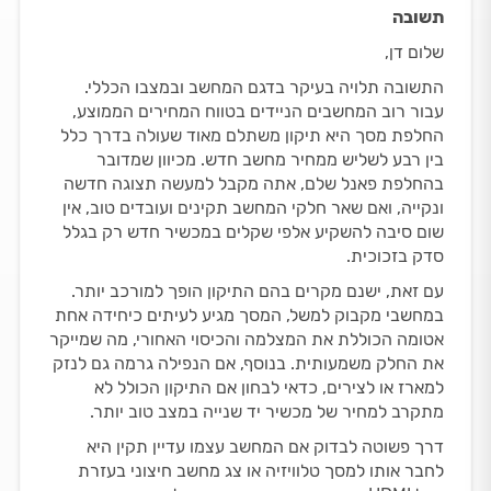
תשובה
שלום דן,
התשובה תלויה בעיקר בדגם המחשב ובמצבו הכללי.
עבור רוב המחשבים הניידים בטווח המחירים הממוצע,
החלפת מסך היא תיקון משתלם מאוד שעולה בדרך כלל
בין רבע לשליש ממחיר מחשב חדש. מכיוון שמדובר
בהחלפת פאנל שלם, אתה מקבל למעשה תצוגה חדשה
ונקייה, ואם שאר חלקי המחשב תקינים ועובדים טוב, אין
שום סיבה להשקיע אלפי שקלים במכשיר חדש רק בגלל
סדק בזכוכית.
עם זאת, ישנם מקרים בהם התיקון הופך למורכב יותר.
במחשבי מקבוק למשל, המסך מגיע לעיתים כיחידה אחת
אטומה הכוללת את המצלמה והכיסוי האחורי, מה שמייקר
את החלק משמעותית. בנוסף, אם הנפילה גרמה גם לנזק
למארז או לצירים, כדאי לבחון אם התיקון הכולל לא
מתקרב למחיר של מכשיר יד שנייה במצב טוב יותר.
דרך פשוטה לבדוק אם המחשב עצמו עדיין תקין היא
לחבר אותו למסך טלוויזיה או צג מחשב חיצוני בעזרת