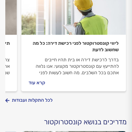
ליווי קונסטרוקטור לפני רכישת דירה: כל מה
תיקונ
שחשוב לדעת
בדרך לרכישת דירה או בית תהיו חייבים
צריכי
להתייעץ עם קונסטרוקטור מקצועי. אנו נלווה
אתכם 
אתכם בכל השלבים. מה חשוב לעשות לפני
שמזמי
שמזמינים קונסטרוקטור, מה חשוב לבדוק מולו
עולים
קרא עוד
וכמה עולה ליווי מלא לקראת רכישת הבית?
המידע
ריכזנו עבורכם את כל המידע.
לכל התקלות ועבודות
מדריכים בנושא קונסטרוקטור