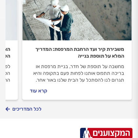
משבירת קיר ועד הרחבת המרפסת: המדריך
האחרא
המלא על תוספת בנייה
הקונס
מחשבה על תוספת של חדר, בניית מרפסת או
לפני 
בריכה תתפוס אותנו לפחות פעם בתקופה והיא
הקונס
תגרום לנו להסתכל על הבית שלנו באור אחר.
החלומ
תוספת בנייה מאפשרת לנו לעצב מחדש את
בטיחו
קרא עוד
הבית ולחלק מחדש את החללים שבו. אולם, לפני
העבוד
שניגשים לבנייה חשוב לדאוג לכל האישורים
הנדרשים ולבצע בדיקות שיוכיחו לנו שהבית חזק
לכל המדריכים
ויציב מספיק כדי לקבל אליו חדר נוסף.