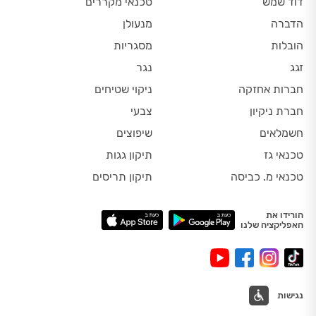
דוד שמש
טכנאי מקררים
הדברה
מנעולן
הובלות
מסגריות
זגג
נגר
חברות אחזקה
ניקוי שטיחים
חברת ניקיון
צבעי
חשמלאים
שיפוצים
טכנאי גז
תיקון גגות
טכנאי מ. כביסה
תיקון תריסים
הורידו את
האפליקציה שלנו
נגישות