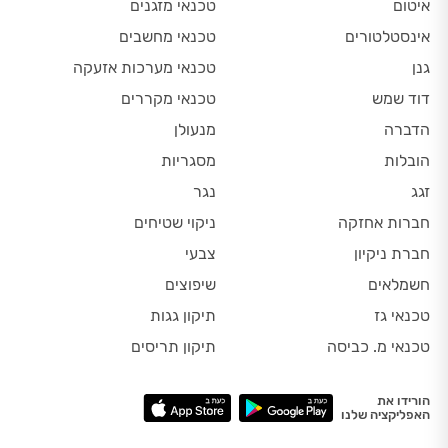
איטום
טכנאי מזגנים
אינסטלטורים
טכנאי מחשבים
גנן
טכנאי מערכות אזעקה
דוד שמש
טכנאי מקררים
הדברה
מנעולן
הובלות
מסגריות
זגג
נגר
חברות אחזקה
ניקוי שטיחים
חברת ניקיון
צבעי
חשמלאים
שיפוצים
טכנאי גז
תיקון גגות
טכנאי מ. כביסה
תיקון תריסים
הורידו את
האפליקציה שלנו