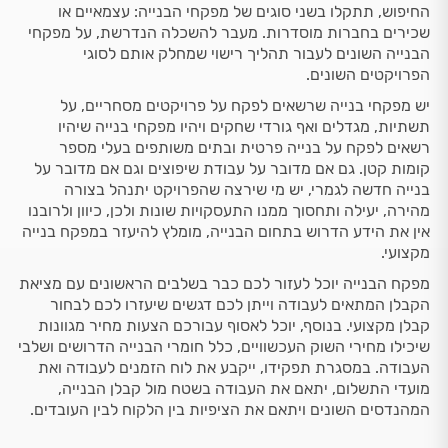
החיפוש, תתקלו בשני סוגים של מפקחי הבנייה: עצמאיים או
שכירים בחברות מוסדרות. מעבר להשכלה הנדרשת, על מפקחי
הבנייה השונים לעבור תהליך רישוי שמחלק אותם לסוגי
הפרויקטים השונים.
יש מפקחי בנייה שרשאים לפקח על פרויקטים מסחריים, על
תשתיות, מגדלים ואף גורדי שחקים ויהיו מפקחי בנייה שיהיו
רשאים לפקח על בנייה פרטית ובתים משותפים בעלי מספר
קומות קטן. גם אם מדובר על עבודת שיפוצים וגם אם מדובר על
בנייה חדשה לגמרי, יש מי שירצה שהפרויקט יתנהל בצורה
מהירה, יעילה ותחסוך ממנו התעסקויות שונות ולכן, כיוון ולרובנו
אין את הידע הדרוש בתחום הבנייה, מומלץ להיעזר במפקח בנייה
מקצועי.
מפקח הבנייה יוכל לעזור לכם כבר בשלבים הראשונים עם מציאת
הקבלן המתאים לעבודה וייתן לכם דגשים שיעזרו לכם לבחור
קבלן מקצועי. בנוסף, יוכל לאסוף עבורכם הצעות מחיר מגוונות
שיכילו מחירי השוק העכשוויים, כלל חומרי הבנייה הדרושים ושלבי
העבודה. במסגרת תפקידו, ייקבע את לוח הזמנים לעבודה ואת
מועדי התשלום, יתאם את העבודה בשטח מול קבלן הבנייה,
המהנדסים השונים ויתאם את הציפיות בין הלקוח לבין העובדים.