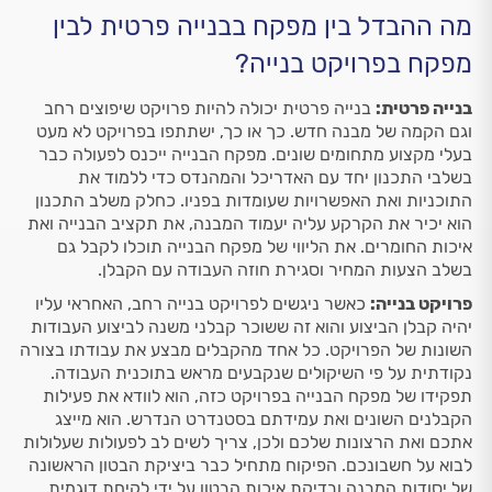
מה ההבדל בין מפקח בבנייה פרטית לבין
מפקח בפרויקט בנייה?
בנייה פרטית:
בנייה פרטית יכולה להיות פרויקט שיפוצים רחב
וגם הקמה של מבנה חדש. כך או כך, ישתתפו בפרויקט לא מעט
בעלי מקצוע מתחומים שונים. מפקח הבנייה ייכנס לפעולה כבר
בשלבי התכנון יחד עם האדריכל והמהנדס כדי ללמוד את
התוכניות ואת האפשרויות שעומדות בפניו. כחלק משלב התכנון
הוא יכיר את הקרקע עליה יעמוד המבנה, את תקציב הבנייה ואת
איכות החומרים. את הליווי של מפקח הבנייה תוכלו לקבל גם
בשלב הצעות המחיר וסגירת חוזה העבודה עם הקבלן.
פרויקט בנייה:
כאשר ניגשים לפרויקט בנייה רחב, האחראי עליו
יהיה קבלן הביצוע והוא זה ששוכר קבלני משנה לביצוע העבודות
השונות של הפרויקט. כל אחד מהקבלים מבצע את עבודתו בצורה
נקודתית על פי השיקולים שנקבעים מראש בתוכנית העבודה.
תפקידו של מפקח הבנייה בפרויקט כזה, הוא לוודא את פעילות
הקבלנים השונים ואת עמידתם בסטנדרט הנדרש. הוא מייצג
אתכם ואת הרצונות שלכם ולכן, צריך לשים לב לפעולות שעלולות
לבוא על חשבונכם. הפיקוח מתחיל כבר ביציקת הבטון הראשונה
של יסודות המבנה ובדיקת איכות הבטון על ידי לקיחת דוגמית