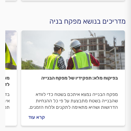
מדריכים בנושא מפקח בניה
בפיקוח מלא: תפקידיו של מפקח הבנייה
משיפו
לדעת 
מפקח הבנייה נמצא איתכם בשטח כדי לוודא
בדומה
שהבנייה בשטח מתבצעת על פי כל ההנחיות
אירוע
הדרושות ושהיא מתאימה לתקנים וללוח הזמנים.
תפקיד
את פיקוח הבנייה תוכלו לראות כבר בשלבים
מרובה
קרא עוד
הראשונים כמו ליווי בזמן חוזה ההתקשרות
פרטיי
ותכנון התקציב.
- במד