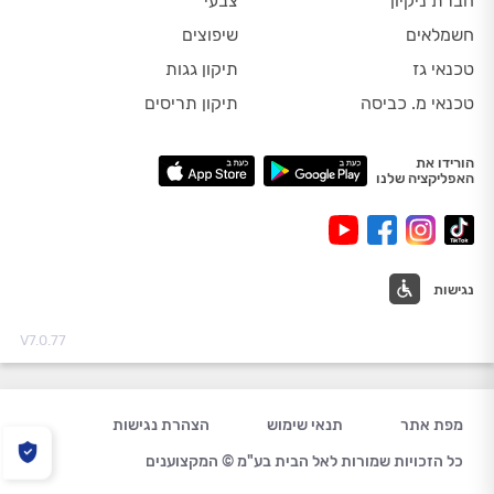
חברת ניקיון
צבעי
חשמלאים
שיפוצים
טכנאי גז
תיקון גגות
טכנאי מ. כביסה
תיקון תריסים
הורידו את
האפליקציה שלנו
נגישות
V7.0.77
מפת אתר
תנאי שימוש
הצהרת נגישות
כל הזכויות שמורות לאל הבית בע"מ © המקצוענים