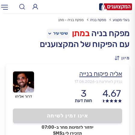
בעלי מקצוע
מפקח בניה
מפקח בניה - מתן
תחום:
אינסטלטור, חשמלאי…
תחום
מפקח בניה
במתן
עם הפיקוח של המקצוענים
עיר:
תל אביב, חיפה…
עיר
מיון
אליה פיקוח בנייה
נבדק לאחרונה ב-
17.06.2026
3
4.67
דרור אליהו
חוות דעת
אינו זמין לשיחה
יחזור לזמינות מחר ב-07:00
תזכירו לי בSMS