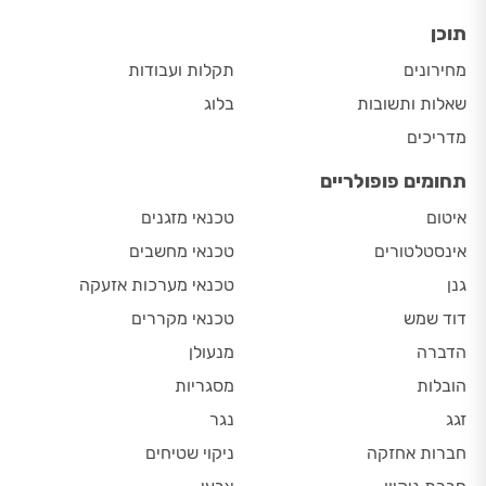
תוכן
מחירונים
תקלות ועבודות
שאלות ותשובות
בלוג
מדריכים
תחומים פופולריים
איטום
טכנאי מזגנים
אינסטלטורים
טכנאי מחשבים
גנן
טכנאי מערכות אזעקה
דוד שמש
טכנאי מקררים
הדברה
מנעולן
הובלות
מסגריות
זגג
נגר
חברות אחזקה
ניקוי שטיחים