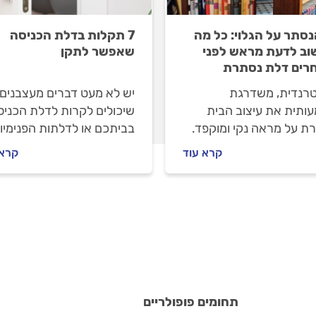
נסתר על הגלוי: כל מה
7 תקלות בדלת הכניסה
ב לדעת מראש לפני
שאפשר לתקן
רים דלת נסתרת
טרנדית, משדרגת
יש לא מעט דברים מעצבנים
ותית את עיצוב הבית
שיכולים לקרות לדלת הכניס
רת על מראה נקי ומוקפד.
בביתכם או לדלתות הפנימיו
כדי להגיע לתוצאה
אבל החדשות הטובות הן ש
קרא עוד
קרא 
אלית, חשוב להיות מודעים
הרוב תוכלו לתקן לבד.
לות בבחירת דלת נסתרת.
משל? תנאי השטח, כיוון
חה והכנת תשתית
מה מראש. אחרת, בשלב
נה תצטערו לגלות שלא
הדלת לא נסתרת, היא גם
סגרת טוב
תחומים פופולריים