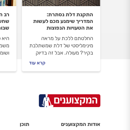
התקנת דלת נסתרת:
רב ה
המדריך שימנע מכם לעשות
שחשו
את הטעויות הנפוצות
שבוח
החלטתם ללכת על מראה
היא 
מינימליסטי של דלת שמשתלבת
משמע
בקיר? מעולה. אבל זה בדיוק
ושומ
השלב שבו מתחילות הטעויות
אבל 
קרא עוד
הקטנות: טיח שלא יושב ישר,
האידי
צבע שלא תואם, משקוף שקוע
למגב
שמתחיל להתפורר, וידית
מה ל
שנראית כאילו הושתלה
הפתי
בדיעבד. כדי שדלת נסתרת
מתאי
תיראה חלק מהקיר גם אחרי
ההתק
שנה – לא מספיק שהיא תהיה
רק ש
מעוצבת. צריך גם לדעת איך
לא נ
אודות המקצוענים
תוכן
להתקין ולתחזק אותה נכון.