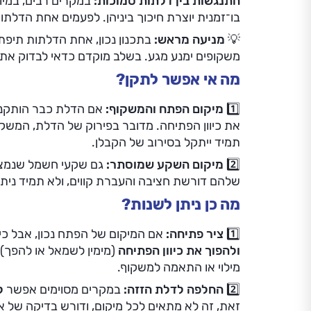
התנגשות בין דלתות סמוכות:
במקרים רבים, במיו
בו־זמנית יוצרת חיכוך ביניהן. לפעמים אחת הדלתו
💡
מניעה מראש:
בתכנון נכון, אחת הדלתות תיפתח 
משקופים ימנע מגע. בשלב מוקדם כדאי לבדוק את
מה אי אפשר לתקן?
1️⃣
מיקום הפתח והמשקוף:
אם הדלת כבר הותקנה
את כיוון הפתיחה. מדובר בפירוק של הדלת, המשקוף
תמיד ייתקל בסירוב של הקבלן.
2️⃣
מיקום השקע שמוסתר:
גם שקעי חשמל שנמצא
שלהם דורשת חציבה והעברת קווים, ולא תמיד ניתן 
מה כן ניתן לשנות?
1️⃣
ציר פתיחה:
אם המיקום של הפתח נכון, אבל כי
ולהפוך את כיוון הפתיחה
(מימין לשמאל או להפך).
מילוי או התאמה למשקוף.
2️⃣
החלפה לדלת הזזה:
במקרים מסוימים אפשר
ל
זאת, זה לא מתאים לכל מיקום, ודורש בדיקה של א