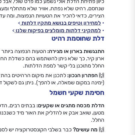
כיוון פתיחת הדלת אולי נשמע כמו פרט שולי, אבל
שנחסם, רהיט שלא נפתח, אוויר שלא מתחלף ומעברי
הצירים, כדאי להכיר את הטעויות הנפוצות, ומה עדיי
למחירון וטיפים בנושא מתקין דלתות
למתקיני דלתות מומלצים בפיקוח שלנו
דלת שחוסמת רהיט
התנגשות בארון או מגירה:
הטעות הנפוצה ביותר 
ארון קיר, כך שלא ניתן להשתמש בהם כשדלת החד
החלל מתוכנן בלי קשר למפת הדלתות.
🙌
הפתרון הנכון:
לתכנן את מיקום הרהיטים בהתאם 
(ימינה במקום שמאלה, או להפך). ניתן גם לשקול ד
חסימת שקעי חשמל
הדלת מכסה מתגים או שקעים:
בבתים רבים, הדל
מטען, שואב אבק או להדליק את האור מיד כשנכנסי
החלל.
🙌
מה עושים?
כבר בשלבי הקונסטרוקציה יש לסמן 