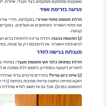
ששקעים ומפסקים ממוקמים בצד הנגדי. אחרת, ייד
פגיעה בזרימת אוויר
הדלת חוסמת פתחי אוורור:
במקלחות, חדרי שירותי
את פתחי האוורור התחתונים או העליונים. במקרים ח
קבועה.
🙌
התאמה נכונה:
הדלת צריכה להיפתח בכיוון המ
לכיוון פתח האוורור. אין להתבסס רק על וונטה, במ
מגבלות בגישה לחדר
הדלת נפתחת כלפי חוץ וחוסמת מעבר:
במיוחד ב
להפריע לתנועה במסדרון, לחסום דלת סמוכה או 
🙌
איזה כיוון עדיף?
בחדרים פרטיים עדיף שהדלת ת
דווקא פתיחה החוצה עדיפה מסיבות בטיחות (כדי
התמוטט בפנים), אבל גם אז חשוב לוודא שהדלת 