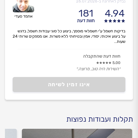
נבדק לאחרונה ב-
26.07.2026
181
4.94
אחמד סעדי
חוות דעת
בדיקות חשמל ע'י חשמלאי מוסמך, ביצוע כל סוגי עבודות חשמל, בדגש
על ביצוע איכותי, יסודי, אמין ובטיחותי ללא פשרות. אנו מספקים שרותי 24
שעות...
חוות דעת שהתקבלה
5.00
״השירות היה טוב, מרוצה.״
אינו זמין לשיחה
תקלות ועבודות נפוצות