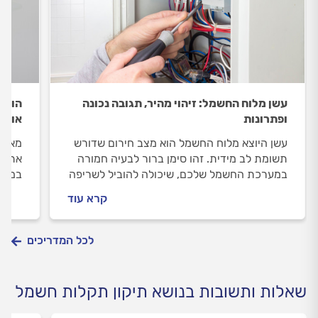
עשן מלוח החשמל: זיהוי מהיר, תגובה נכונה
הוא 
ופתרונות
או מ
עשן היוצא מלוח החשמל הוא מצב חירום שדורש
מאוור
תשומת לב מידית. זהו סימן ברור לבעיה חמורה
את הג
במערכת החשמל שלכם, שיכולה להוביל לשריפה
במאוו
אם לא מטפלים בה מיד.
לחשמל
קרא עוד
יתקן 
לכל המדריכים
שאלות ותשובות בנושא תיקון תקלות חשמל