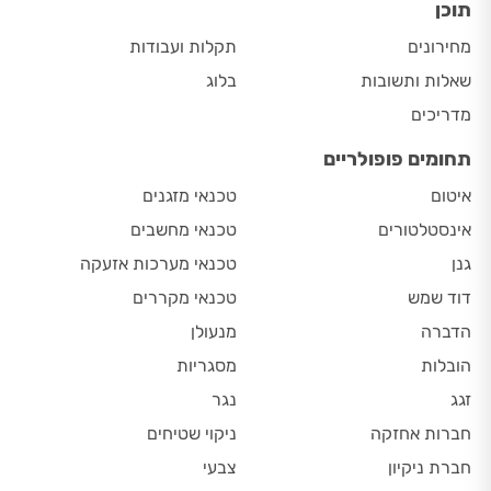
תוכן
מחירונים
תקלות ועבודות
שאלות ותשובות
בלוג
מדריכים
תחומים פופולריים
איטום
טכנאי מזגנים
אינסטלטורים
טכנאי מחשבים
גנן
טכנאי מערכות אזעקה
דוד שמש
טכנאי מקררים
הדברה
מנעולן
הובלות
מסגריות
זגג
נגר
חברות אחזקה
ניקוי שטיחים
חברת ניקיון
צבעי