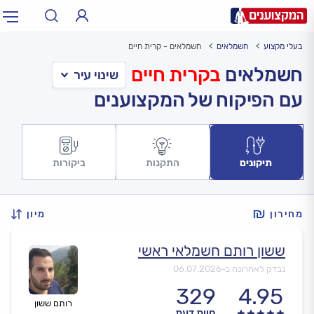
בעלי מקצוע
חשמלאים
חשמלאים - קרית חיים
תחום:
אינסטלטור, חשמלאי…
תחום
חשמלאים
בקרית חיים
עם הפיקוח של המקצוענים
עיר:
תל אביב, חיפה…
עיר
תיקונים
התקנות
ביקורות
מחירון
מיון
ששון רותם חשמלאי ראשי
נבדק לאחרונה ב-
06.07.2026
329
4.95
רותם ששון
חוות דעת