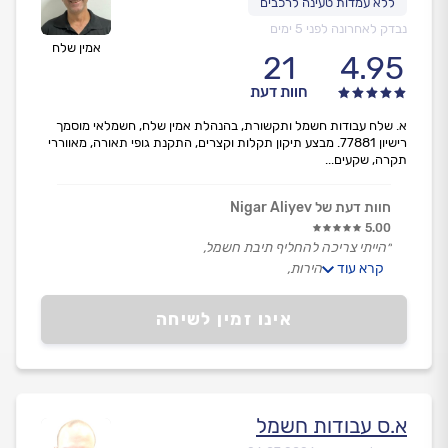
נבדק לאחרונה לפני 5 ימים
אמין שלח
21
4.95
חוות דעת
א. שלח עבודות חשמל ותקשורת, בהנהלת אמין שלח, חשמלאי מוסמך
רישיון 77881. מבצע תיקון תקלות וקצרים, התקנת גופי תאורה, מאווררי
תקרה, שקעים...
חוות דעת של Nigar Aliyev
5.00
״הייתי צריכה להחליף תיבת חשמל,
קרא עוד
הוא הגיע במהירות,
נעים הליכות, מסביר את כל התהליך שהוא מבצע בסבלנות,
בדק את תקינות המערכת בסוף העבודה ובמהלכה, נקי
אינו זמין לשיחה
ומסודר מאוד,
ממליצה.״
א.ס עבודות חשמל