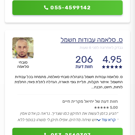
055-4599142
ס. סלאמה עבודות חשמל
נבדק לאחרונה לפני 6 שעות
206
4.95
סובחי
חוות דעת
סלאמה
ס. סלאמה עבודות חשמל בהנהלת סובחי סאלמה, מתמחה בכל עבודות
החשמל: איתור תקלות, תליית גופי תאורה, הגדלה לתלת פאזי, החלפת
לוחות, חיווט, הכנה...
חוות דעת של יחיאל מקרית חיים
5.00
״הגיע בזמן לעשות את התיקון כמו שצריך. נראה בן אדם אמין
קרא עוד
ומקצועי וגם איש שיחה מדהים. אפילו תיקן לי משהו בנוסף ללא
תוספת תשלום. אלוף!״