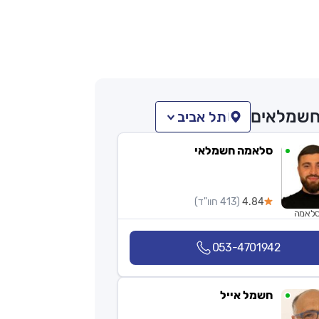
שמלאים
תל אביב
סלאמה חשמלאי
4.84
(413 חוו"ד)
סלאמה
053-4701942
חשמל אייל