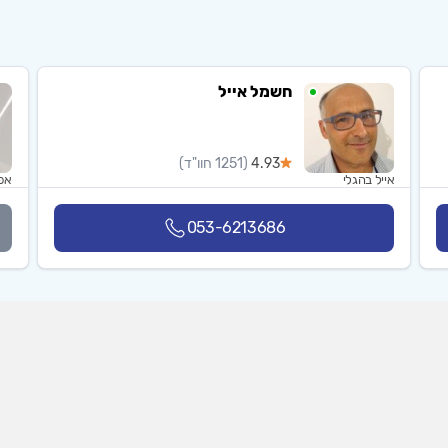
חשמל אייל
4.93
(1251 חוו"ד)
אייל בהגלי
אפ
053-6213686