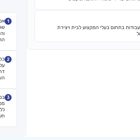
אם
1
שרו
עבודות בתחום בעלי המקצוע לבית ויצירת
והז
ל
הח
כל
2
על 
דרש
הע
במ
3
מספ
ללו
חש