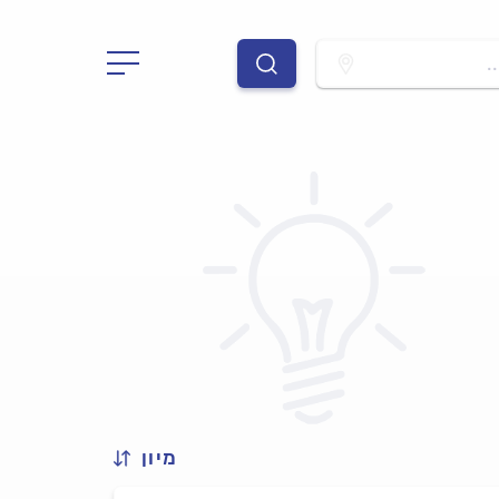
.
מיון