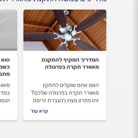
המדריך המקיף להתקנת
הוא 
מאוורר תקרה בפרגולה
כשמא
מתנד
האם אתם שוקלים להתקין
מאוו
מאוורר תקרה בפרגולה שלכם?
במדר
זהו פתרון מצוין להגברת זרימת
הנפוצ
האוויר ושיפור הנוחות בימים
במאו
קרא עוד
חמים. אך האם זה אפשרי, ואיך
מתי 
זה מתבצע?
מורש
מורש