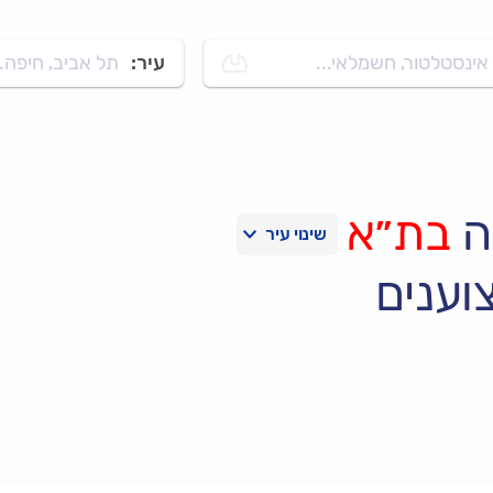
אינסטלטור, חשמלאי...
עיר:
תל אביב, חיפה..
ה
בת״א
וענים