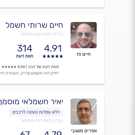
חיים שרותי חשמל
נבדק לאחרונה אתמול
314
4.91
חיים פז
חוות דעת
חוות דעת של דנה
5.00
״חיים היה מקצוען וצדיק. העבודה הי
יאיר חשמלאי מוסמך
נבדק לאחרונה אתמול
אפרים משגבי
67
4.79