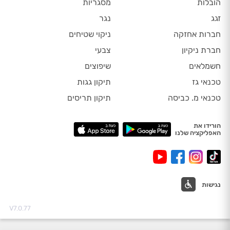
הובלות
מסגריות
זגג
נגר
חברות אחזקה
ניקוי שטיחים
חברת ניקיון
צבעי
חשמלאים
שיפוצים
טכנאי גז
תיקון גגות
טכנאי מ. כביסה
תיקון תריסים
הורידו את
האפליקציה שלנו
נגישות
V7.0.77