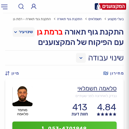
בעלי מקצוע
חשמלאים
התקנת גוף תאורה
התקנת גוף תאורה - רמת גן
תחום:
אינסטלטור, חשמלאי…
תחום
התקנת גוף תאורה
ברמת גן
עם הפיקוח של המקצוענים
עיר:
תל אביב, חיפה…
עיר
שינוי עבודה
מחירון
מיון
סלאמה חשמלאי
נבדק לאחרונה לפני שעתיים
413
4.84
מוחמד
חוות דעת
סלאמה
053-4701949