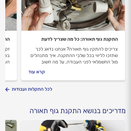
התקנת גוף תאורה: כל מה שצריך לדעת
התקנת
צריכים להתקין גוף תאורה? אנחנו נדאג לכך
זקוקי
שתזכו לליווי בכל שלבי ההתקנה. איך מתנהלים
בשביל
מול החשמלאי לפני העבודה, על מה חשוב
העבו
להקפיד וכמה עולה התקנת גוף תאורה? כל
נקודת
קרא עוד
התשובות בפנים.
המקצו
לכל התקלות ועבודות
מדריכים בנושא התקנת גוף תאורה