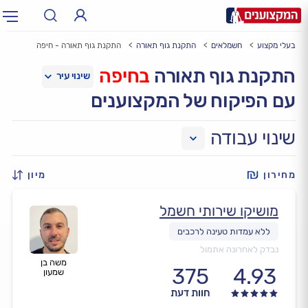
בעלי מקצוע
חשמלאים
התקנת גוף תאורה
התקנת גוף תאורה - חיפה
תחום:
אינסטלטור, חשמלאי…
תחום
התקנת גוף תאורה
בחיפה
עם הפיקוח של המקצוענים
עיר:
תל אביב, חיפה…
עיר
שינוי עבודה
מחירון
מיון
מושיקו שירותי חשמל
נבדק לאחרונה אתמול
משה בן
375
4.93
שמעון
חוות דעת