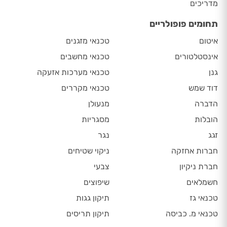
מדריכים
תחומים פופולריים
איטום
טכנאי מזגנים
אינסטלטורים
טכנאי מחשבים
גנן
טכנאי מערכות אזעקה
דוד שמש
טכנאי מקררים
הדברה
מנעולן
הובלות
מסגריות
זגג
נגר
חברות אחזקה
ניקוי שטיחים
חברת ניקיון
צבעי
חשמלאים
שיפוצים
טכנאי גז
תיקון גגות
טכנאי מ. כביסה
תיקון תריסים