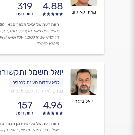
319
4.88
מאיר קאיקוב
חוות דעת
חוות דעת של יגאל מכפר סבא
.00
״מאיר היה מאוד מקצועי, נחמד, ונעים
הרגשתי שניתן לסמוך עליו ושיש לו א
מומלץ ביותר!״
יואל חשמל ותקשורת
נבדק לאחרונה לפני 5 ימים
יואל נדגר
157
4.96
חוות דעת
חוות דעת של טלי שנידמן מכפר סב
״יואל בחור נחמד, מקצועי והוא נתן שיר