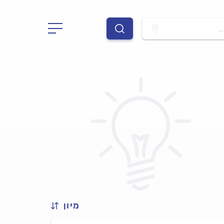
.
מיון