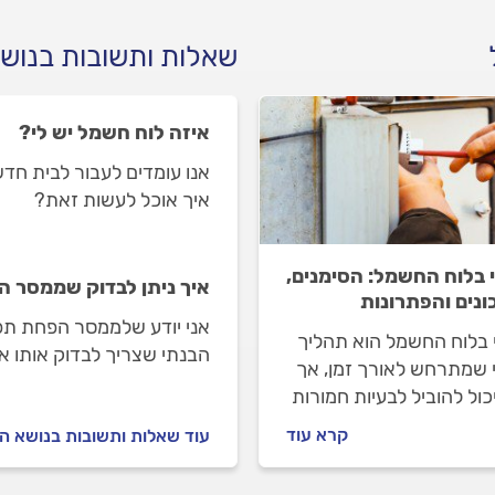
שאלות ותשובות בנוש
איזה לוח חשמל יש לי?
אנו עומדים לעבור לבית חדש
איך אוכל לעשות זאת?
 בלוח החשמל: הסימנים,
איך ניתן לבדוק שממסר 
ונים והפתרונות
אני יודע שלממסר הפחת תפ
 בלוח החשמל הוא תהליך
הבנתי שצריך לבדוק אותו א
 שמתרחש לאורך זמן, אך
בודקים שממסר הפחת תקין
כול להוביל לבעיות חמורות
 מטפלים בו כראוי. זיהוי
קרא עוד
עוד שאלות ותשובות בנושא 
 של סימני בלאי יכול
ע תקלות חמורות ולהבטיח