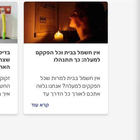
אין חשמל בבית וכל הפקקם
בדיק
למעלה: כך תתנהלו
שצרי
האר
אין חשמל בבית למרות שכל
זקוק
הפקקים למעלה? אנחנו נלווה
החשמ
אתכם לאורך כל הדרך עד
איך 
לפתרון. למה זה קורה ואיך
לפני
קרא עוד
מתנהלים? יוצאים לדרך.
תוכל
בעצמ
בבדי
מקצו