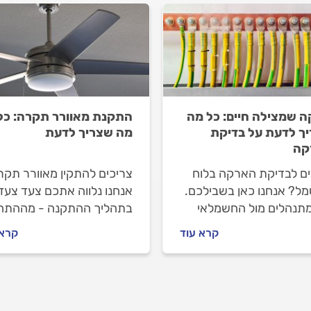
ה שמצילה חיים: כל מה
התקנת מאוורר תקרה: כל
ך לדעת על בדיקת
מה שצריך לדעת
קה
ים לבדיקת הארקה בלוח
צריכים להתקין מאוורר תק
ל? אנחנו כאן בשבילכם.
אנחנו נלווה אתכם צעד צעד
מתנהלים מול החשמלאי
בתהליך ההתקנה - מההתח
 העבודה ובמהלכה, איך
ועד הסוף. איך מתנהלים מול
קרא עוד
קרא 
ו לבדוק את הארקה
החשמלאי לפני העבודה
כם ולמה חשוב להתמיד
ובמהלכה וכמה עולה התקנ
קה? קבלו טיפים של
מאוורר תקרה? כל התשובו
ענים.
בפנים.