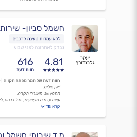
חשמל סביון- שירות sos
נבדק לאחרונה לפני שבוע
יעקב
616
4.81
גלבנדורף
חוות דעת
חוות דעת של תמר מפתח תקווה
0
״אין מילים.
התקין שני מאווררי תקרה.
עשה עבודה מקצועית, הכל בנחת, ל
קרא עוד
פשוט מומלץ.״
מ.ד שירותי חשמל ומי