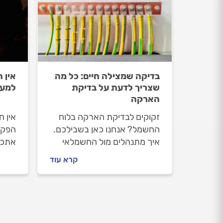
בדיקה שמצילה חיים: כל מה
אין 
שצריך לדעת על בדיקת
למעל
הארקה
זקוקים לבדיקת הארקה בלוח
אין 
החשמל? אנחנו כאן בשבילכם.
הפקק
איך מתנהלים מול החשמלאי
אתכם
לפני העבודה ובמהלכה, איך
לפתרו
קרא עוד
תוכלו לבדוק את הארקה
מתנה
בעצמכם ולמה חשוב להתמיד
בבדיקה? קבלו טיפים של
מקצוענים.