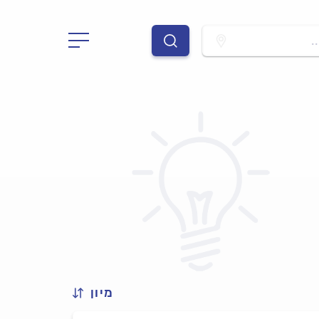
.
מיון