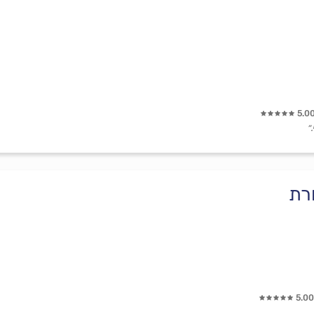
5.0
״
רת
5.00