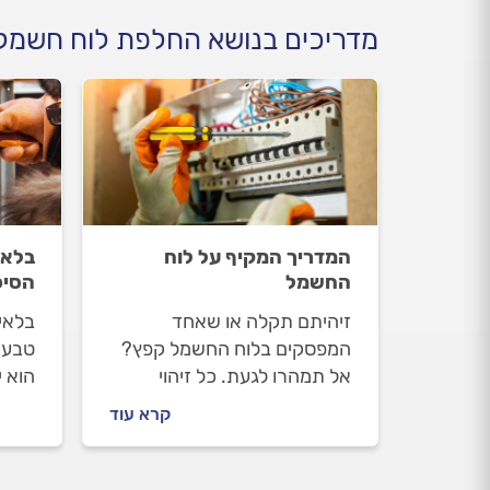
מדריכים בנושא החלפת לוח חשמל
המדריך המקיף על לוח
בלאי
החשמל
הסיכ
זיהיתם תקלה או שאחד
בלאי
המפסקים בלוח החשמל קפץ?
טבעי
אל תמהרו לגעת. כל זיהוי
הוא י
תקלה ותיקון דורשים התערבות
אם לא
קרא עוד
של חשמלאי מורשה בלבד. ממה
מוקדם
מורכב לוח החשמל, איפה נכון
למנו
למקם אותו, מהן התקלות
את ב