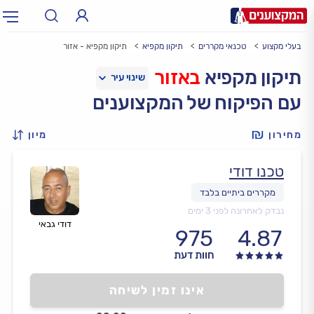
בעלי מקצוע
טכנאי מקררים
תיקון מקפיא
תיקון מקפיא - אזור
תחום:
אינסטלטור, חשמלאי…
תחום
תיקון מקפיא
באזור
עם הפיקוח של המקצוענים
עיר:
תל אביב, חיפה…
עיר
מחירון
מיון
טכנו דודי
נבדק לאחרונה לפני 3 ימים
דודי גבאי
975
4.87
חוות דעת
אינו זמין לשיחה