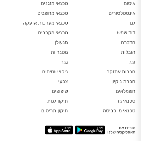
איטום
טכנאי מזגנים
אינסטלטורים
טכנאי מחשבים
גנן
טכנאי מערכות אזעקה
דוד שמש
טכנאי מקררים
הדברה
מנעולן
הובלות
מסגריות
זגג
נגר
חברות אחזקה
ניקוי שטיחים
חברת ניקיון
צבעי
חשמלאים
שיפוצים
טכנאי גז
תיקון גגות
טכנאי מ. כביסה
תיקון תריסים
הורידו את
האפליקציה שלנו