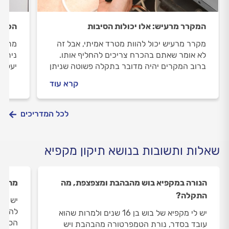
המקרר מרעיש: אלו יכולות הסיבות
הכל ע
מקרר מרעיש יכול להוות מטרד אמיתי, אבל זה
מתי ח
לא אומר שאתם בהכרח צריכים להחליף אותו.
ניתן 
ברוב המקרים יהיה מדובר בתקלה פשוטה שניתן
יעלה 
לתקן בקלות. במדריך הבא נמנה את הגורמים
באופן
קרא עוד
האפשריים שהמקרר מרעיש בגללם ואיך
מקררי
מטפלים בבעיה?
לכל המדריכים
שאלות ותשובות בנושא תיקון מקפיא
הנורה במקפיא בוש מהבהבת ומצפצפת, מה
מה הס
התקלה?
יש לי
להצטב
יש לי מקפיא של בוש בן 16 שנים ולמרות שהוא
הסיבה
עובד בסדר, נורת הטמפרטורה מהבהבת ויש