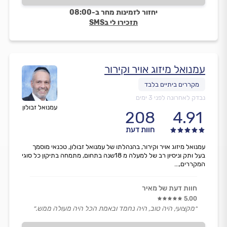
יחזור לזמינות מחר ב-08:00
תזכירו לי בSMS
עמנואל מיזוג אויר וקירור
נבדק לאחרונה לפני 3 ימים
עמנואל זבולון
208
4.91
חוות דעת
עמנואל מיזוג אויר וקירור, בהנהלתו של עמנואל זבולון, טכנאי מוסמך
בעל ותק וניסיון רב של למעלה מ 18שנה בתחום, מתמחה בתיקון כל סוגי
המקררים,...
חוות דעת של מאיר
5.00
״מקצועי, היה טוב, היה נחמד ובאמת הכל היה מעולה ממש.״