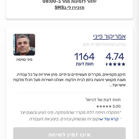
יחזור לזמינות מחר ב-08:00
תזכירו לי בSMS
אמריקור פיני
נבדק לאחרונה לפני 4 ימים
1164
4.74
פיני סויסה
חוות דעת
תיקון מקפיאים, מקררים תעשיתיים וביתיים. מתן אחריות על כל עבודה.
מענה מקצועי והגעה בזמן לבית הלקוח. אצלנו השירות מעל הכל! מלקוח
אישי ועד...
חוות דעת של דניאל
5.00
״התקלה הייתה דלת מקרר שהתנתקה. פיני הגיע ובעצם יצר
קרא עוד
ציר חדש, במקום זה שנשחק ונהרס. ביצע את העבודה
במהירות, ביעילות ובמחיר מצוין. הוא גם הסכים להגיע ביום
שישי בהתרעה קצרה.״
אינו זמין לשיחה