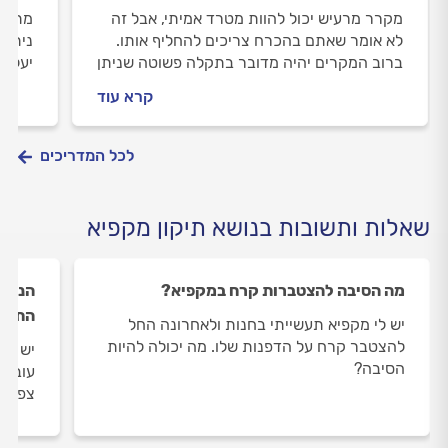
מקרר מרעיש יכול להוות מטרד אמיתי, אבל זה
מתי ח
לא אומר שאתם בהכרח צריכים להחליף אותו.
ניתן 
ברוב המקרים יהיה מדובר בתקלה פשוטה שניתן
יעלה 
לתקן בקלות. במדריך הבא נמנה את הגורמים
באופן
קרא עוד
האפשריים שהמקרר מרעיש בגללם ואיך
מקררי
מטפלים בבעיה?
לכל המדריכים
שאלות ותשובות בנושא תיקון מקפיא
מה הסיבה להצטברות קרח במקפיא?
הנורה
התקל
יש לי מקפיא תעשייתי בחנות ולאחרונה החל
להצטבר קרח על הדפנות שלו. מה יכולה להיות
הסיבה?
עובד 
צפצוף