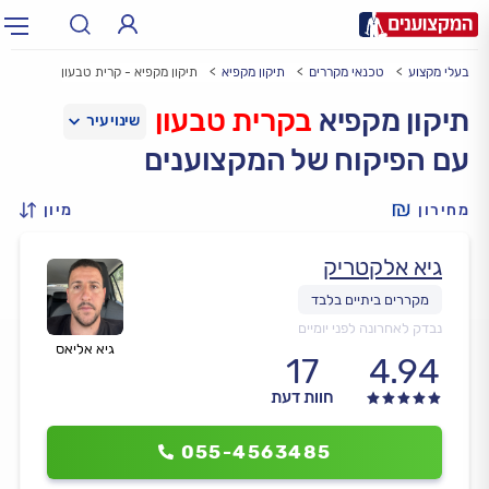
בעלי מקצוע
טכנאי מקררים
תיקון מקפיא
תיקון מקפיא - קרית טבעון
תחום:
אינסטלטור, חשמלאי…
תחום
תיקון מקפיא
בקרית טבעון
עם הפיקוח של המקצוענים
עיר:
תל אביב, חיפה…
עיר
מחירון
מיון
גיא אלקטריק
נבדק לאחרונה לפני יומיים
גיא אליאס
17
4.94
חוות דעת
055-4563485