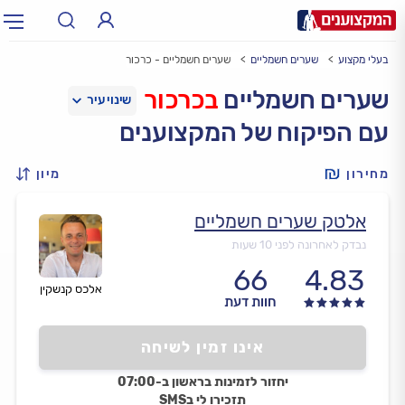
בעלי מקצוע
שערים חשמליים
שערים חשמליים - כרכור
תחום:
אינסטלטור, חשמלאי…
תחום
שערים חשמליים
בכרכור
עם הפיקוח של המקצוענים
עיר:
תל אביב, חיפה…
עיר
מחירון
מיון
אלטק שערים חשמליים
נבדק לאחרונה לפני 10 שעות
66
4.83
אלכס קנשקין
חוות דעת
אינו זמין לשיחה
יחזור לזמינות בראשון ב-07:00
תזכירו לי בSMS