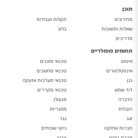
תוכן
מחירונים
תקלות ועבודות
שאלות ותשובות
בלוג
מדריכים
תחומים פופולריים
איטום
טכנאי מזגנים
אינסטלטורים
טכנאי מחשבים
גנן
טכנאי מערכות אזעקה
דוד שמש
טכנאי מקררים
הדברה
מנעולן
הובלות
מסגריות
זגג
נגר
חברות אחזקה
ניקוי שטיחים
חברת ניקיון
צבעי