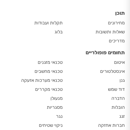
תוכן
מחירונים
תקלות ועבודות
שאלות ותשובות
בלוג
מדריכים
תחומים פופולריים
איטום
טכנאי מזגנים
אינסטלטורים
טכנאי מחשבים
גנן
טכנאי מערכות אזעקה
דוד שמש
טכנאי מקררים
הדברה
מנעולן
הובלות
מסגריות
זגג
נגר
חברות אחזקה
ניקוי שטיחים