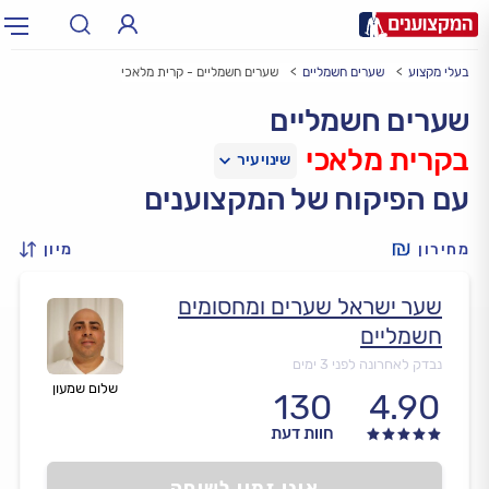
בעלי מקצוע
שערים חשמליים
שערים חשמליים - קרית מלאכי
תחום:
אינסטלטור, חשמלאי…
תחום
שערים חשמליים
בקרית מלאכי
עיר:
תל אביב, חיפה…
עיר
עם הפיקוח של המקצוענים
מחירון
מיון
שער ישראל שערים ומחסומים
חשמליים
נבדק לאחרונה לפני 3 ימים
שלום שמעון
130
4.90
חוות דעת
אינו זמין לשיחה