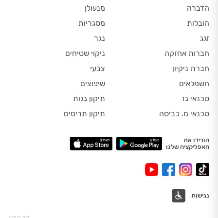
הדברה
מנעולן
הובלות
מסגריות
זגג
נגר
חברות אחזקה
ניקוי שטיחים
חברת ניקיון
צבעי
חשמלאים
שיפוצים
טכנאי גז
תיקון גגות
טכנאי מ. כביסה
תיקון תריסים
הורידו את
האפליקציה שלנו
נגישות