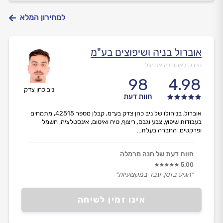
למחירון המלא
אוברול בניה ושיפוצים בע"מ
נבדק לאחרונה אתמול
98
4.98
ניב כהן צדק
חוות דעת
אוברול, בניהולו של ניב כהן צדק בע״מ, קבלן מספר 42515, מתמחים
בעבודות שיפוץ, צבע וגבס, ריצוף, טיח ואיטום, אינסטלציה, חשמל
ופרקטים. החברה בעלת...
חוות דעת של חנה מרמלה
5.00
״הגיע בזמן, עבד במקצועיות״
אינו זמין לשיחה