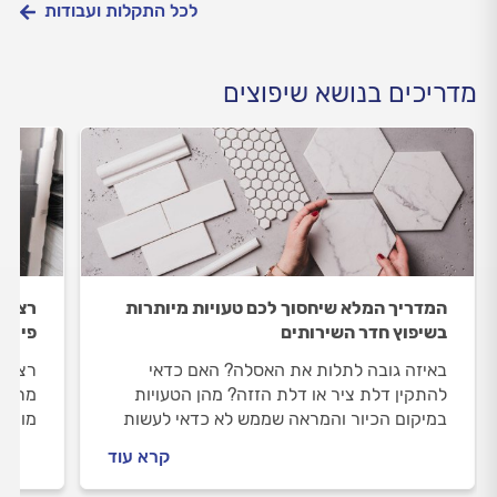
לכל התקלות ועבודות
מדריכים בנושא שיפוצים
המדריך המלא שיחסוך לכם טעויות מיותרות
רצף ע
בשיפוץ חדר השירותים
פירוק
באיזה גובה לתלות את האסלה? האם כדאי
רצף ע
להתקין דלת ציר או דלת הזזה? מהן הטעויות
מרכזי
במיקום הכיור והמראה שממש לא כדאי לעשות
מוקדם
ואיך לתכנן את חדר השירותים כך שיהיה נוח
חוזר ו
קרא עוד
לשימוש וקל לתחזוקה? המדריך שיעשה לכם
סדר וניקיון.