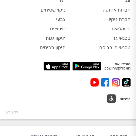
זגג
נגר
חברות אחזקה
ניקוי שטיחים
חברת ניקיון
צבעי
חשמלאים
שיפוצים
טכנאי גז
תיקון גגות
טכנאי מ. כביסה
תיקון תריסים
הורידו את
האפליקציה שלנו
נגישות
V7.0.77