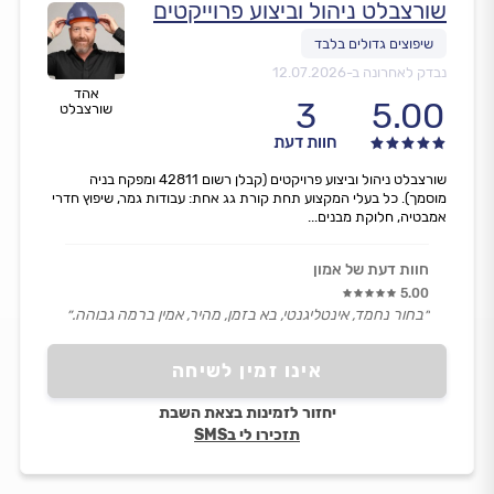
שורצבלט ניהול וביצוע פרוייקטים
נבדק לאחרונה ב-
12.07.2026
אהד
3
5.00
שורצבלט
חוות דעת
שורצבלט ניהול וביצוע פרויקטים (קבלן רשום 42811 ומפקח בניה
מוסמך). כל בעלי המקצוע תחת קורת גג אחת: עבודות גמר, שיפוץ חדרי
אמבטיה, חלוקת מבנים...
חוות דעת של אמון
5.00
״בחור נחמד, אינטליגנטי, בא בזמן, מהיר, אמין ברמה גבוהה.״
אינו זמין לשיחה
יחזור לזמינות בצאת השבת
תזכירו לי בSMS