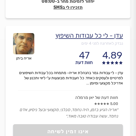
יחזור לזמינות מחר ב-08:00
תזכירו לי בSMS
עדן - לי כל עבודות השיפוץ
נבדק לאחרונה לפני 4 ימים
47
4.89
אריה ביתן
חוות דעת
עדן - לי עבודות גמר בהנהלת אריה- מתמחה בכל עבודות השיפוצים
לפרטיים ולעסקים כאחד. כל העבודות מבוצעות ע'י ליווי ותכנון של
אדריכל מקצועי ומיומן ...
חוות דעת של יאן מרמלה
5.00
״אריה הגיע בזמן, היה נחמד, סבלני, מקצועי ובעל ניסיון, אדם
נחמד, עשה עבודה טובה מאוד.״
אינו זמין לשיחה