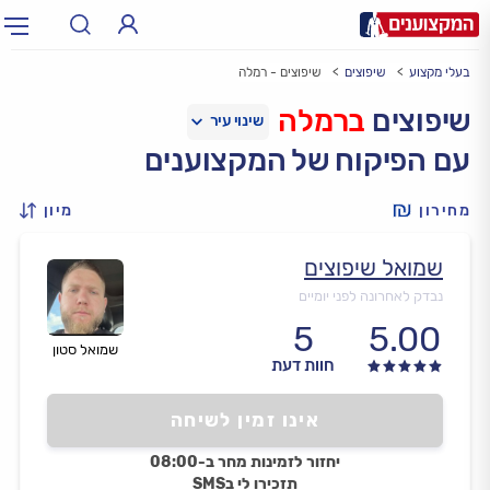
בעלי מקצוע
שיפוצים
שיפוצים - רמלה
תחום:
אינסטלטור, חשמלאי…
תחום
שיפוצים
ברמלה
עם הפיקוח של המקצוענים
עיר:
תל אביב, חיפה…
עיר
מחירון
מיון
שמואל שיפוצים
נבדק לאחרונה לפני יומיים
5
5.00
שמואל סטון
חוות דעת
אינו זמין לשיחה
יחזור לזמינות מחר ב-08:00
תזכירו לי בSMS