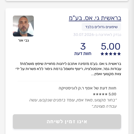
בראשית גי. אס. בע"מ
נבדק לאחרונה ב-
30.07.2026
גבי אור
3
5.00
חוות דעת
בראשית גי.אס. בע'מ מזמינה אתכם ליהנות מחוויית שיפוץ מושלמת!
עבודות גמר, אינסטלציה, ריצוף וחשמל ברמת גימור ללא פשרות על ידי
צוות מקצועי ואמין....
חוות דעת של אסף ר.ק לוגיסטיקה
5.00
״בחור מקצועי, מאוד אמין, עומד בזמנים שנקבעו, עשה
עבודה מצוינת.״
אינו זמין לשיחה