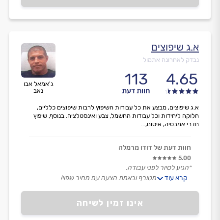
א.ג שיפוצים
נבדק לאחרונה אתמול
113
4.65
ג'אמאל אבו
חוות דעת
נאב
א.ג שיפוצים, מבצע את כל עבודות השיפוץ לרבות שיפוצים כלליים,
חלוקה ליחידות וכל עבודות החשמל, צבע ואינסטלציה. בנוסף, שיפוץ
חדרי אמבטיה, איטום,...
חוות דעת של דודו מרמלה
5.00
״הגיע לסיור לפני עבודה.
קרא עוד
מוסר עבודה מטורף ובאמת הצעה עם מחיר שפוי!
פשוט בן אדם מדהים!
תודה!״
אינו זמין לשיחה