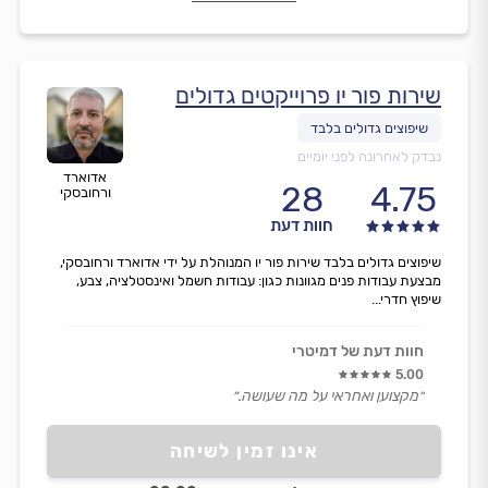
שירות פור יו פרוייקטים גדולים
נבדק לאחרונה לפני יומיים
אדוארד
28
4.75
ורחובסקי
חוות דעת
שיפוצים גדולים בלבד שירות פור יו המנוהלת על ידי אדוארד ורחובסקי,
מבצעת עבודות פנים מגוונות כגון: עבודות חשמל ואינסטלציה, צבע,
שיפוץ חדרי...
חוות דעת של דמיטרי
5.00
״מקצוען ואחראי על מה שעושה.״
אינו זמין לשיחה