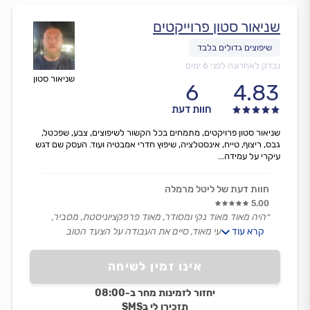
שניאור סטון פרוייקטים
נבדק לאחרונה לפני 6 ימים
שניאור סטון
6
4.83
חוות דעת
שניאור סטון פרויקטים, מתמחים בכל הקשור לשיפוצים, צבע, שפכטל,
גבס, ריצוף, טייח, אינסטלציה, שיפוץ חדרי אמבטיה ועוד. העסק שם דגש
עיקרי על עמידה...
חוות דעת של ליטל מרמלה
5.00
״היה מאוד מאוד נקי ומסודר, מאוד פרפקציוניסטת, מסביר,
קרא עוד
מנומס, מקצועי מאוד, סיים את העבודה על הצעד הטוב
ביותר.״
אינו זמין לשיחה
יחזור לזמינות מחר ב-08:00
תזכירו לי בSMS