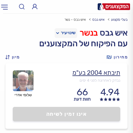
בעלי מקצוע
איש גבס
איש גבס - נשר
תחום:
אינסטלטור, חשמלאי…
תחום
איש גבס
בנשר
עם הפיקוח של המקצוענים
עיר:
תל אביב, חיפה…
עיר
מחירון
מיון
תיבתא 2004 בע"מ
נבדק לאחרונה לפני 4 ימים
66
4.94
שלומי אדרי
חוות דעת
אינו זמין לשיחה