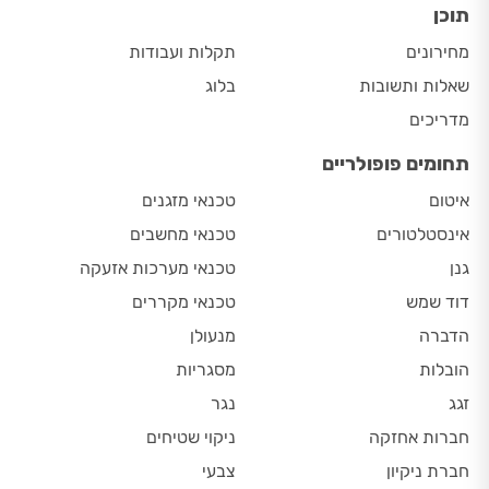
תוכן
מחירונים
תקלות ועבודות
שאלות ותשובות
בלוג
מדריכים
תחומים פופולריים
איטום
טכנאי מזגנים
אינסטלטורים
טכנאי מחשבים
גנן
טכנאי מערכות אזעקה
דוד שמש
טכנאי מקררים
הדברה
מנעולן
הובלות
מסגריות
זגג
נגר
חברות אחזקה
ניקוי שטיחים
חברת ניקיון
צבעי