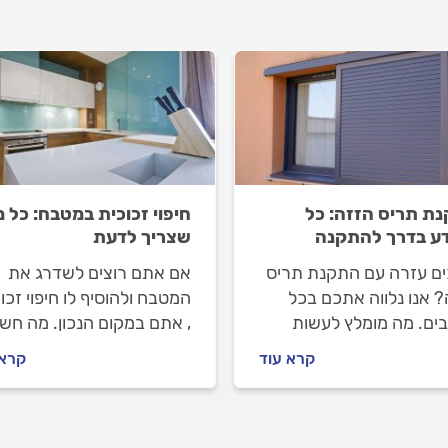
ת תריס הזזה: כל
חיפוי זכוכית במטבח: כל 
ע בדרך להתקנה
שצריך לדעת
ים עזרה עם התקנת תריס
אם אתם רוצים לשדרג את
? אנו נלווה אתכם בכל
המטבח ולהוסיף לו חיפוי זכו
ים. מה מומלץ לעשות
, אתם במקום הנכון. מה חשו
שמזמינים מתקין תריסים,
לדעת לפני שמזמינים מעצב
קרא עוד
קרא 
וב לבדוק מולו וכמה עולה
זכוכית, איך מתנהלים מולו ו
ן תריס הזזה? ריכזנו
זה יעלה לכם? כל התשובות
כם את כל המידע.
בפנים.