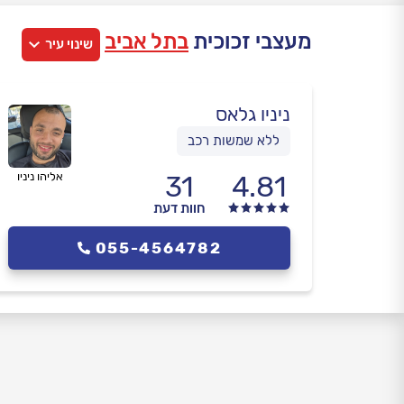
מעצבי זכוכית
בתל אביב
שינוי עיר
ניניו גלאס
ללא שמשות רכב
4.81
31
אליהו ניניו
חוות דעת
055-4564782