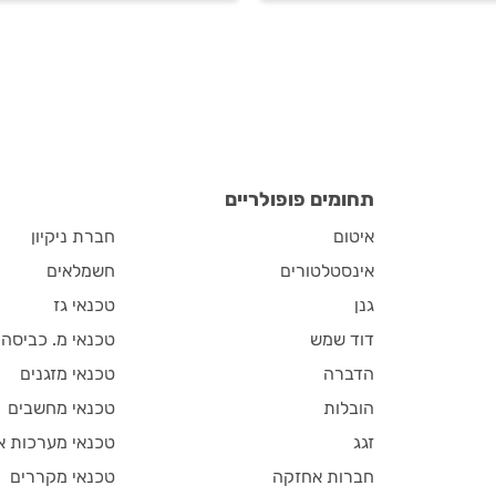
? תשובו במדריך בא.
יותר מאי פעם
תחומים פופולריים
איטום
חברת ניקיון
אינסטלטורים
חשמלאים
גנן
טכנאי גז
דוד שמש
טכנאי מ. כביסה
הדברה
טכנאי מזגנים
הובלות
טכנאי מחשבים
זגג
טכנאי מערכות א
חברות אחזקה
טכנאי מקררים