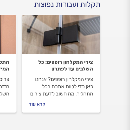
תקלות ועבודות נפוצות
צירי המקלחון רופפים: כל
התקנ
השלבים עד לפתרון
המיד
צירי המקלחון רופפים? אנחנו
צריכ
כאן כדי ללוות אתכם בכל
הזזה
התהליך. מה חשוב לדעת צירים
השלב
רופפים במקלחון, איך מתנהלים
לפני 
קרא עוד
מול מתקין המקלחונים וכמה
מה חש
עולה החלפת צירים? כל
להתקי
התשובות לפניכם.
עבור