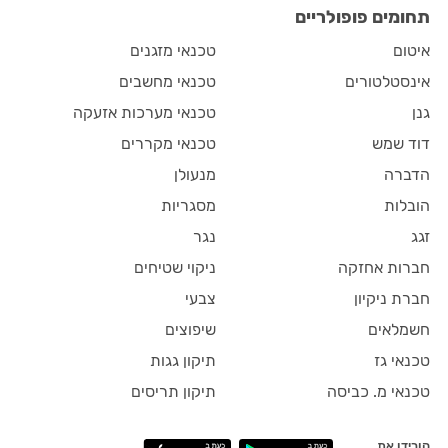
תחומים פופולריים
איטום
טכנאי מזגנים
אינסטלטורים
טכנאי מחשבים
גנן
טכנאי מערכות אזעקה
דוד שמש
טכנאי מקררים
הדברה
מנעולן
הובלות
מסגריות
זגג
נגר
חברות אחזקה
ניקוי שטיחים
חברת ניקיון
צבעי
חשמלאים
שיפוצים
טכנאי גז
תיקון גגות
טכנאי מ. כביסה
תיקון תריסים
הורידו את