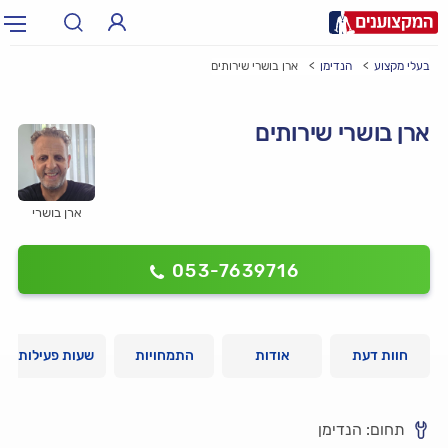
בעלי מקצוע
הנדימן
ארן בושרי שירותים
תחום:
אינסטלטור, חשמלאי…
תחום
ארן בושרי שירותים
עיר:
תל אביב, חיפה…
עיר
ארן בושרי
053-7639716
חוות דעת
אודות
התמחויות
שעות פעילות
תחום: הנדימן