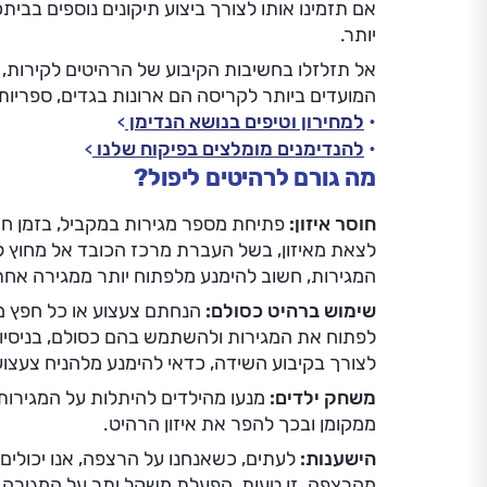
אם תזמינו אותו לצורך ביצוע תיקונים נוספים בבית
יותר.
אל תזלזלו בחשיבות הקיבוע של הרהיטים לקירות, 
המועדים ביותר לקריסה הם ארונות בגדים, ספריות 
למחירון וטיפים בנושא הנדימן
להנדימנים מומלצים בפיקוח שלנו
מה גורם לרהיטים ליפול?
חוסר איזון:
פתיחת מספר מגירות במקביל, בזמן חי
לצאת מאיזון, בשל העברת מרכז הכובד אל מחוץ ל
המגירות, חשוב להימנע מלפתוח יותר ממגירה אחת
שימוש ברהיט כסולם:
הנחתם צעצוע או כל חפץ מו
לפתוח את המגירות ולהשתמש בהם כסולם, בניסיו
לצורך בקיבוע השידה, כדאי להימנע מלהניח צעצוע
משחק ילדים:
מנעו מהילדים להיתלות על המגירות
ממקומן ובכך להפר את איזון הרהיט.
הישענות:
לעתים, כשאנחנו על הרצפה, אנו יכולים
מהרצפה. זו טעות, הפעלת משקל יתר על המגירה יכו