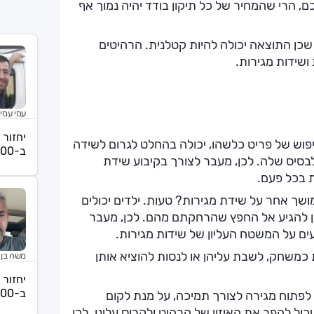
כם, הרי שהמחיר של כל תיקון בודד יהיה נמוך אף
שכן התוצאה יכולה להיות קטלנית. הרהיטים
ושידות מגירות.
עמי עמי
יחזור 
פוש של פריט כלשהו, יכולה בהחלט לגרום לשידה
ב-08:00
בסיס שלה. לכן, מעבר לצורך בקיבוע שידת
 בכל פעם.
שך אחר על שידת מגירות? טעות. ילדים יכולים
ן להגיע אל החפץ שהרחקתם מהם. לכן, מעבר
ים על המשטח העליון של שידות מגירות.
 כמשחק, לשבת עליהן או לנסות להוציא אותן
משה בן 
יחזור 
ב-07:00
 לפתוח מגירה לצורך תמיכה, על מנת לקום
ל להפר את האיזון של הרהיט ולקרוס עלינו. לכן,