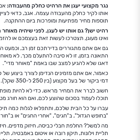
נגר מקצועי יעגן את הרהיט כחלק מהעבודה:
אם 
אותו לקיר כחלק מהעבודה עצמה. אגב, כדאי לציי
תוספות מחיר מפתיעות ומופרכות ביום ההתקנה.
רהיט ישן? גם אותו יש לעגן, לפני שיהיה מאוחר 
ואינו מעוגן, תצטרכו לעשות זאת בעצמכם או להזמין
גם אם אתם מתגוררים בדירתכם זמן רב, וכמעט 
התאונה בזמן, זו לא סיבה להתעלם מכך. לא מאוחר
דאגו שלא להגיע למצב שבו באמת "מאוחר מדי".
כאמור, אם אתם מזמינים הנדימן לצורך ביצוע של ק
דמי ביקור של בעל מקצוע (בין 250 ל-350 שקל).
חשוב לברר את המחיר מראש, כדי לא להיות מופתעי
תוכלו לעמוד בסכום שהוצע לכם, ואם הוא חורג מטו
עברו על כל הבית שלכם, ותתפלאו לגלות כמה תיק
"בחופש הגדול", ב"חגים", "אחרי החגים" או ב"חור
מה למשל? החלפת חבלי כביסה, חיזוק מדפים, חיזו
תליית וילונות, תיקון רובה או איטום באמבטיה, ת