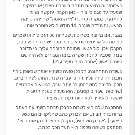
באלומיניום נמצאות מתחת לשכבת הצבע או במיקום
שמעיד על פגם בייצור – כאן הקבלן יתקשה מאוד
להתנער. במקרה כזה, זו "אי התאמה" שהייתה קיימת
מראש, והעובדה שעברו 14 חודשים לא פוטרת אותו.
מנגד, אם מדובר בשריטות שטחיות על הזכוכית או שברים
בפינות של אריחים שנראים כמו מכה ישירה מחפץ כבד,
הקבלן אכן יכול לטעון שחובת ההוכחה עליך, כי מדובר
בנזק שסביר להניח שקרה בזמן המגורים ולא היה שם
ביום הראשון (אחרת היית מעיר עליו).
בשורה התחתונה: הקבלן טועה כשהוא אומר שבאופן גורף
חובת ההוכחה עליך רק כי עברה שנה. החוק לצידך ברוב
חלקי הדירה למשך זמן רב יותר. אבל, בנושאים אסתטיים
(שריטות ושברים קטנים), הוא מעלה טענה הגיונית
שקשה להפריך ללא חוות דעת מקצועית.
ההמלצה שלנו היא לשלוח לקבלן מכתב רשמי עם העתק
מדוח בדק הבית. אם הבודק כתב שהליקויים הם כשל
ביצועי (ולא נזק משימוש), הקבלן מחויב לתקן אותם. אל
תסתפק בשיחה טלפונית – תעד הכל בכתב.