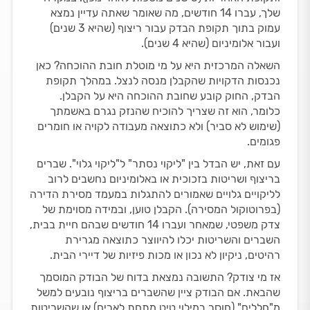
שלך, עברו 14 חודשים, מה שאומר שאתה עדיין נמצא
עמוק בתוך תקופת הבדק עבור ריצוף (שהיא 3 שנים)
ועבור אלומיניום (שהיא 4 שנים).
השאלה המרכזית היא על מי מוטלת חובת ההוכחה? כאן
נכנסות הדקויות שהקבלן מנסה לנצל. במהלך תקופת
הבדק, החוק קובע שחובת ההוכחה היא על הקבלן.
כלומר, הוא זה שצריך להוכיח שהנזק נגרם באשמתך
(שימוש לא סביר) ולא כתוצאה מעבודה לקויה או חומרים
פגומים.
עם זאת, יש הבדל בין "ליקוי נסתר" ל"ליקוי גלוי". שברים
בריצוף ושריטות בזכוכית או באלומיניום נחשבים לרוב
לליקויים גלויים שאמורים להתגלות במעמד מסירת הדירה
(בפרוטוקול המסירה). הקבלן טוען, ובמידה מסוימת של
צדק משפטי, שמאחר ועברו 14 חודשים שבהם חיית בבית,
השברים והשריטות יכלו להיווצר כתוצאה מגרירת
רהיטים, ניקיון לא נכון או מכות פיזיות של דיירי הבית.
אז מי צודק? התשובה נמצאת בדוח של הבודק המוסמך
שהבאת. אם הבודק ציין שהשברים בריצוף נובעים למשל
מ"חללים" (חוסר במילוי טיט מתחת לאריח) או שהשריטות