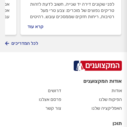
לפני שקונים דירה יד שנייה, חשוב לדעת לזהות
אם את
טריקים נפוצים של מוכרים: צבע טרי מעל
רטיבות, ריחות חזקים שממסכים עובש, רהיטים
עבורכ
שמסתירים סדקים והיעדר מסמכי תחזוקה. כך
ואיך 
קרא עוד
תמנעו הפתעות יקרות אחרי החתימה
הדרך?
לכל המדריכים
אודות המקצוענים
אודות
דרושים
הפיקוח שלנו
פרסם אצלנו
האפליקציה שלנו
צור קשר
תוכן