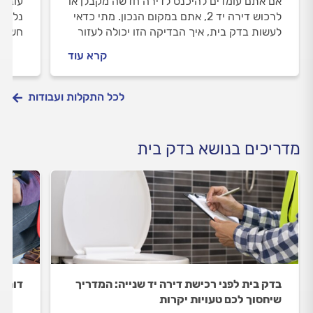
אם אתם עומדים להיכנס לדירה חדשה מקבלן או
עוברי
לרכוש דירה יד 2, אתם במקום הנכון. מתי כדאי
נלווה
לעשות בדק בית, איך הבדיקה הזו יכולה לעזור
חשוב 
לכם וכמה היא עולה? כל התשובות לפניכם.
המהנד
קרא עוד
לכל התקלות ועבודות
מדריכים בנושא בדק בית
בדק בית לפני רכישת דירה יד שנייה: המדריך
דוח ב
שיחסוך לכם טעויות יקרות