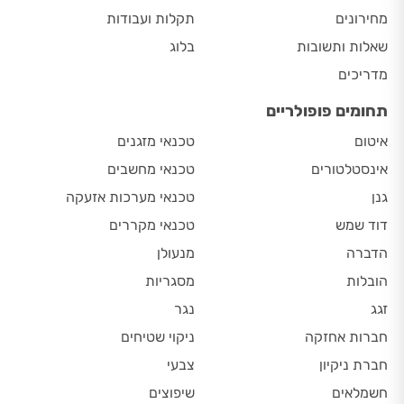
מחירונים
תקלות ועבודות
שאלות ותשובות
בלוג
מדריכים
תחומים פופולריים
איטום
טכנאי מזגנים
אינסטלטורים
טכנאי מחשבים
גנן
טכנאי מערכות אזעקה
דוד שמש
טכנאי מקררים
הדברה
מנעולן
הובלות
מסגריות
זגג
נגר
חברות אחזקה
ניקוי שטיחים
חברת ניקיון
צבעי
חשמלאים
שיפוצים