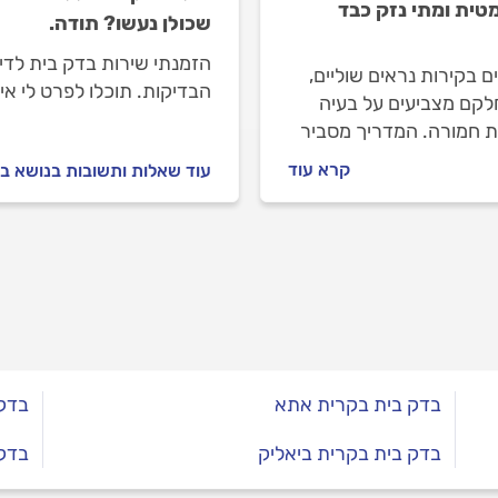
טית ומתי נזק כבד
שכולן נעשו? תודה.
הזמנתי שירות בדק בית לדיר
 בקירות נראים שוליים,
הבדיקות. תוכלו לפרט לי איל
לקם מצביעים על בעיה
שאכן כולן נעשו במסגרת ה
ת חמורה. המדריך מסביר
זהות סדקים קוסמטיים,
קרא עוד
עוד שאלות ותשובות בנושא ב
מדובר בכשל שלד, אילו
ת נפוצות גורמות לנזק
 ואיך בדק בית מקצועי
דס מצילים כסף ועוגמת
בדק בית בקרית אתא
בדק 
בדק בית בקרית ביאליק
בדק 