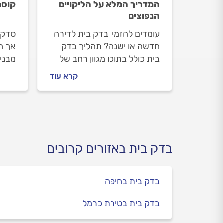
המדריך המלא על הליקויים
קוסמ
הנפוצים
עומדים להזמין בדק בית לדירה
סדקים
חדשה או ישנה? תהליך בדק
אך ח
בית כולל בתוכו מגוון רחב של
מבני
בדיקות, אך אין ספק שאלה
איך ל
קרא עוד
הליקויים הכי חשובים שכדאי
מתי 
לבדוק במסגרת השירות.
טעויו
גדול,
ומהנ
נפש.
בדק בית באזורים קרובים
בדק בית בחיפה
בדק בית בטירת כרמל