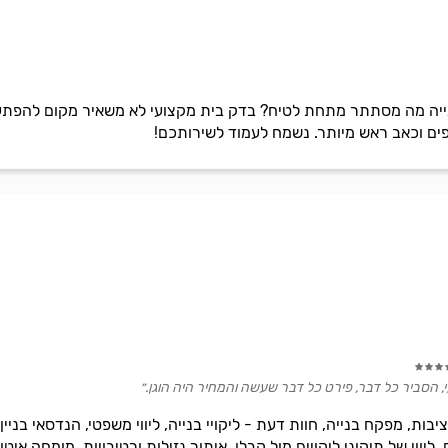
ייה מה מסתתר מתחת לטיח? בדק בית מקצועי לא משאיר מקום להפתעו
ים וכאב ראש מיותר. נשמח לעמוד לשירותכם!
י, הסביר כל דבר, פירט כל דבר שעשה והמחיר היה הוגן.״
בות, מפקח בנייה, חוות דעת - ליקויי בנייה, ליווי משפטי, הנדסאי בניין,
ליווי של תיקוני ליקויים מול קבלן, איתור נזילות ורטיבויות, מומחה איטו