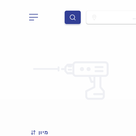
.
מיון