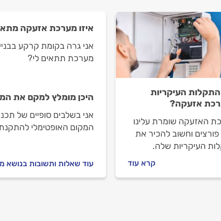
איזו מערכת אזעקה מתאי
אני גרה בקומת קרקע בבניין
מערכת תתאים לי?
התקלות העיקריות
היכן מומלץ למקם את המ
כת אזעקה?
אני בשלבים סופיים של תכנו
ת האזעקה שומרת עלינו
המקום האופטימלי להתקנת
פורצים וחשוב להכיר את
ות העיקריות שלה.
יך הבא נסביר איך
קרא עוד
עוד שאלות ותשובות בנושא מע
דדים עם תקלה בקו
ון או ברשת האלחוטית,
ות שווא, לוח מקשים לא
וגלאי לא מגיב? וגם: איך
לים מול טכנאי מערכות