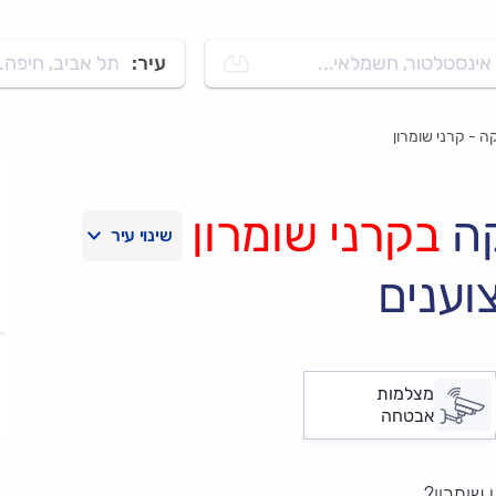
אינסטלטור, חשמלאי...
עיר:
תל אביב, חיפה..
 - קרני שומרון
קה
בקרני שומרון
וענים
מצלמות
אבטחה
 שומרון?