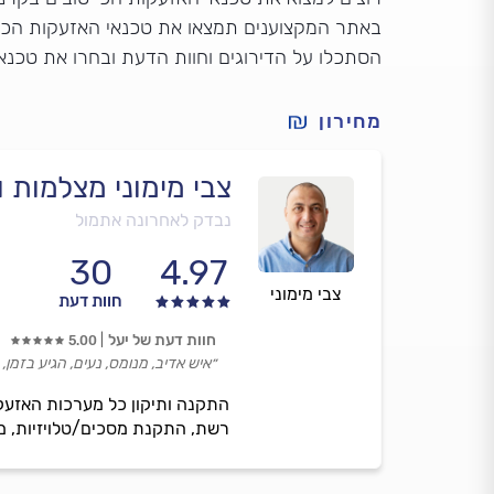
באתר המקצוענים תמצאו את טכנאי האזעקות הכי מ
הסתכלו על הדירוגים וחוות הדעת ובחרו את טכנא
מחירון
צבי מימוני מצלמות 
נבדק לאחרונה אתמול
30
4.97
צבי מימוני
חוות דעת
חוות דעת של יעל
5.00
״איש אדיב, מנומס, נעים, הגיע בזמן
רשת, התקנת מסכים/טלויזיות, מגדילי טווח אינטרנט WIFI, התקנה ותיקון מערכות הא