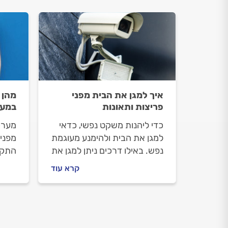
איך למגן את הבית מפני
מהן 
פריצות ותאונות
במער
כדי ליהנות משקט נפשי, כדאי
מערכ
למגן את הבית ולהימנע מעוגמת
מפני 
נפש. באילו דרכים ניתן למגן את
התקל
הבית? מה זה ביטוח דירה ומה
במדר
קרא עוד
הוא כולל? כל התשובות בפנים.
מתמו
הטלפ
אזעק
מגיב 
מתנה