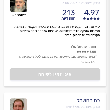
נבדק לאחרונה ב-
18.05.2026
213
4.97
איתמר האן
חוות דעת
יעוץ, מכירה, התקנה ושירות מערכות בקרה, ביטחון ותקשורת. התקנת
מערכות אזעקה קווית ואלחוטיות, מצלמות אבטחה כולל אפשרות
הקלטה וצפייה מרחוק. מידור...
חוות דעת של גולן
5.00
״בחור מקסים, סבלני ואנושי, שירות מעבר לכל דימיון, שרק
ירבו כמותו.״
אינו זמין לשיחה
כח החשמל
נבדק לאחרונה לפני 6 ימים