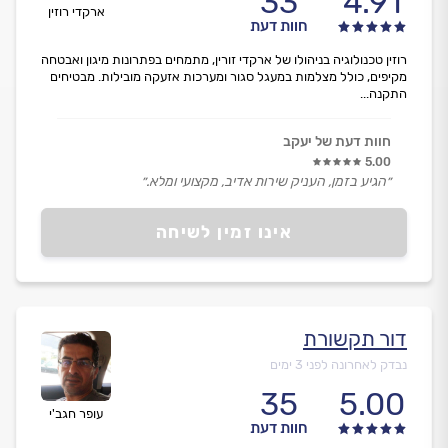
33
4.91
ארקדי רוזין
חוות דעת
רוזין טכנולוגיה בניהולו של ארקדי זורין, מתמחים בפתרונות מיגון ואבטחה
מקיפים, כולל מצלמות במעגל סגור ומערכות אזעקה מובילות. מבטיחים
התקנה...
חוות דעת של יעקב
5.00
״הגיע בזמן, העניק שירות אדיב, מקצועי ומלא.״
אינו זמין לשיחה
דור תקשורת
נבדק לאחרונה לפני 3 ימים
35
5.00
עופר חגב'י
חוות דעת