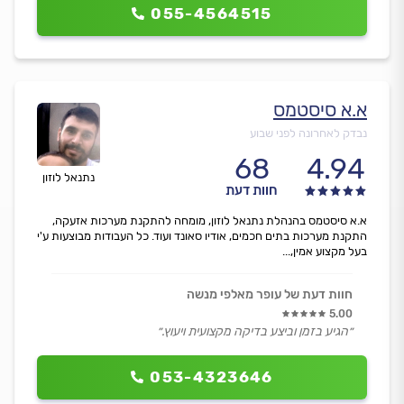
055-4564515
א.א סיסטמס
נבדק לאחרונה לפני שבוע
68
4.94
נתנאל לוזון
חוות דעת
א.א סיסטמס בהנהלת נתנאל לוזון, מומחה להתקנת מערכות אזעקה,
התקנת מערכות בתים חכמים, אודיו סאונד ועוד. כל העבודות מבוצעות ע'י
בעל מקצוע אמין,...
חוות דעת של עופר מאלפי מנשה
5.00
״הגיע בזמן וביצע בדיקה מקצועית ויעוץ.״
053-4323646