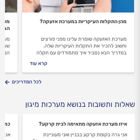
מהן התקלות העיקריות במערכת אזעקה?
מערכ
הגור
מערכת האזעקה שומרת עלינו מפני פורצים
מערכ
וחשוב להכיר את התקלות העיקריות שלה.
שצריך
במדריך הבא נסביר איך מתמודדים עם תקלה
הנפוצ
בקו הטלפון או ברשת האלחוטית, אזעקות שווא,
תוכל
קרא עוד
לוח מקשים לא מגיב וגלאי לא מגיב? וגם: איך
מתנהלים מול טכנאי מערכות אזעקה ואיך
משדרגים מערכת אזעקה?
לכל המדריכים
שאלות ותשובות בנושא מערכות מיגון
איזו מערכת אזעקה מתאימה לבית קרקע?
כמה ז
אני גרה בקומת קרקע בבניין ואני מעוניינת
אנו ע