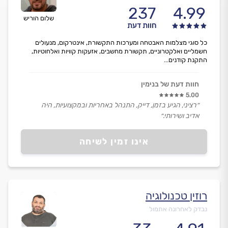
237
4.99
שלום הוריש
חוות דעת
כל סוגי מצלמות האבטחה ומערכות התקשורת, אינטרקום, מנעולים
חשמליים ואלקטרוניים, תקשורת מחשבים, אזעקות קוויות ואלחוטיות,
התקנת קודנים...
חוות דעת של בנימין
5.00
״רציני, הגיע בזמן, דייק, התנהל באחריות ובמקצועיות, היה
אדיב ושירותי.״
אינו זמין לשיחה
רוזין טכנולוגיה
נבדק לאחרונה אתמול