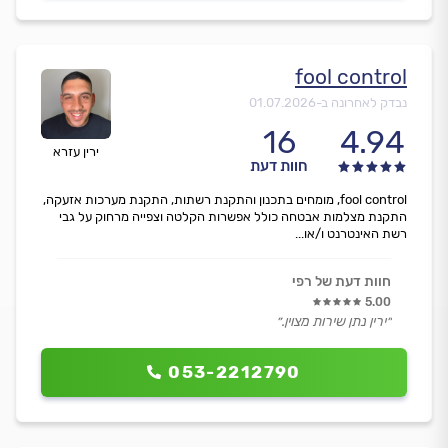
fool control
נבדק לאחרונה ב-
01.07.2026
16
4.94
ירין עזרא
חוות דעת
fool control, מומחים בתכנון והתקנת רשתות, התקנת מערכות אזעקה,
התקנת מצלמות אבטחה כולל אפשרות הקלטה וצפייה מרחוק על גבי
רשת האינטרנט ו/או...
חוות דעת של רפי
5.00
״ירין נתן שירות מצוין.״
053-2212790