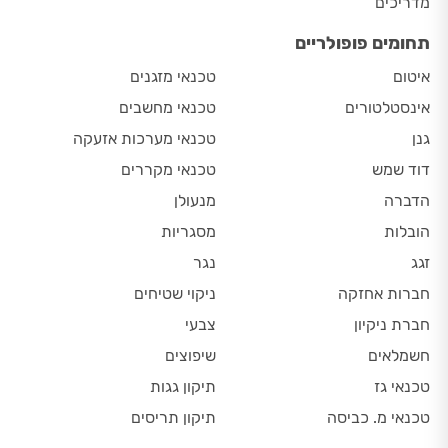
מדריכים
תחומים פופולריים
איטום
טכנאי מזגנים
אינסטלטורים
טכנאי מחשבים
גנן
טכנאי מערכות אזעקה
דוד שמש
טכנאי מקררים
הדברה
מנעולן
הובלות
מסגריות
זגג
נגר
חברות אחזקה
ניקוי שטיחים
חברת ניקיון
צבעי
חשמלאים
שיפוצים
טכנאי גז
תיקון גגות
טכנאי מ. כביסה
תיקון תריסים