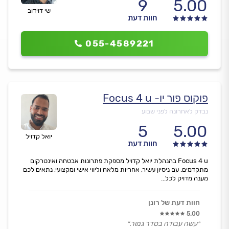
9
5.00
שי דוידוב
חוות דעת
055-4589221
פוקוס פור יו- Focus 4 u
נבדק לאחרונה לפני שבוע
5
5.00
יואל קדויל
חוות דעת
Focus 4 u בהנהלת יואל קדויל מספקת פתרונות אבטחה ואינטרקום
מתקדמים. עם ניסיון עשיר, אחריות מלאה וליווי אישי ומקצועי, נתאים לכם
מענה מדויק לכל...
חוות דעת של רונן
5.00
״עשה עבודה בסדר גמור.״