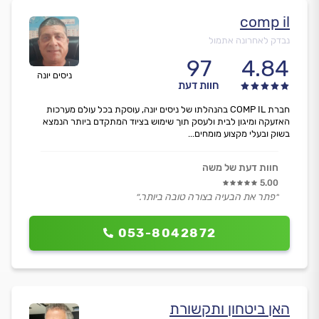
comp il
נבדק לאחרונה אתמול
97
4.84
ניסים יונה
חוות דעת
חברת COMP IL בהנהלתו של ניסים יונה, עוסקת בכל עולם מערכות
האזעקה ומיגון לבית ולעסק תוך שימוש בציוד המתקדם ביותר הנמצא
בשוק ובעלי מקצוע מומחים...
חוות דעת של משה
5.00
״פתר את הבעיה בצורה טובה ביותר.״
053-8042872
האן ביטחון ותקשורת