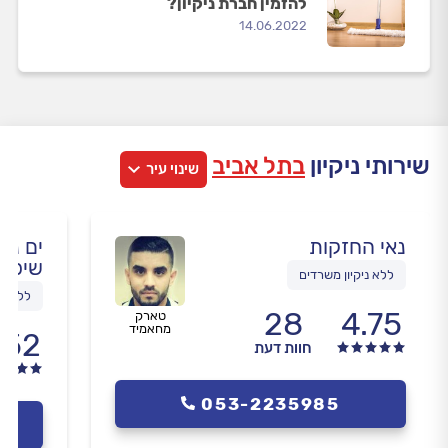
להזמין חברת ניקיון?
14.06.2022
שירותי ניקיון
בתל אביב
שינוי עיר
נאי החזקות
ים ניק
שיפוץ
ללא ניקיון משרדים
ללא עו
28
4.75
טארק
מחאמיד
.52
חוות דעת
053-2235985