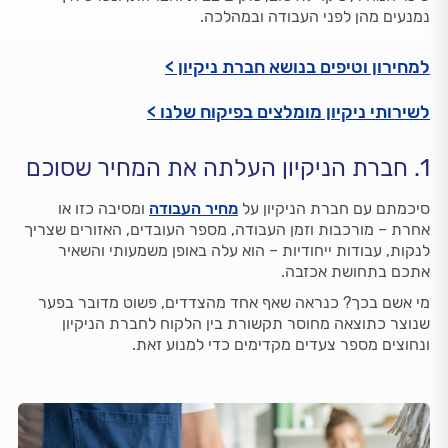
נמנעים מהן לפני העבודה ובמהלכה.
למחירון וטיפים בנושא חברת ניקיון >
לשירותי ניקיון מומלצים בפיקוח שלנו >
1. חברת הניקיון העלתה את המחיר שסוכם
סיכמתם עם חברת הניקיון על
מחיר העבודה
ומסיבה כזו או
אחרת – מורכבות וזמן העבודה, מספר העובדים, האזורים שצריך
לנקות, עבודות ייחודיות – הוא עלה באופן משמעותי והשאיר
אתכם בתחושת אכזבה.
מי אשם בכך? כנראה שאף אחד מהצדדים, פשוט מדובר בפער
שנוצר כתוצאה מחוסר תקשורת בין הלקוח לחברת הניקיון
ונחוצים מספר צעדים מקדימים כדי למנוע זאת.