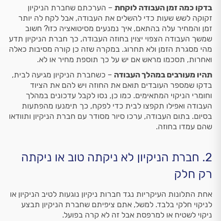
בדקו כמה זמן העבודה לוקחת
– הערכתם שחברת הניקיון
זקוקה לשש שעות כדי להשלים את העבודה, אבל לקח לה יותר
זמן והמחיר עלה בהתאם, איך נמנעים מסיטואציה כזו? חשוב
שמשך העבודה הצפוי יצוין בחוזה העבודה, כך חברת הניקיון תדע
מהי מסגרת הזמן ולא תחרוג. במקרה שזה כן קורה מסיבות כאלה
ואחרות, תסכמו מראש אם יש על כך תוספת מחיר או לא.
תהיו מעורבים במהלך העבודה
– כשחברת הניקיון מגיעה לבית,
בדקו שמספר העובדים תואם את החוזה ויש להם את הציוד
וחומרי הניקוי המתאימים. כמו כן, נסו לקבל עדכונים במהלך
העבודה ואפילו תקפצו לבית כדי לפקח, כך תימנעו מהפתעות
בסיום. בתום העבודה, ערכו סיור מסודר עם חברת הניקיון ותוודאו
שהם עמדו בחוזה.
2. חברת הניקיון לא ניקתה טוב או ניקתה
רק חלק
אחת התלונות העיקריות נגד חברות ניקיון נוגעות לטיב הניקיון או
לניקוי חלקי בלבד. למשל, אתם ציפיתם שחברת הניקיון תבצע
ניקוי לשטיח או למרפסת אבל זה לא קרה בפועל.