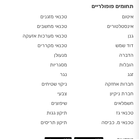
תחומים פופולריים
איטום
טכנאי מזגנים
אינסטלטורים
טכנאי מחשבים
גנן
טכנאי מערכות אזעקה
דוד שמש
טכנאי מקררים
הדברה
מנעולן
הובלות
מסגריות
זגג
נגר
חברות אחזקה
ניקוי שטיחים
חברת ניקיון
צבעי
חשמלאים
שיפוצים
טכנאי גז
תיקון גגות
טכנאי מ. כביסה
תיקון תריסים