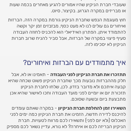
שעובדי חברת הניקיון שהיו אמורים להגיע מאחרים בכמה שעות
או מבריזים במקרה הגרוע. בקיצור, סיוט.
חוץ מעוגמת הנפש שחברת הניקיון גורמת במקרה הזה, הברזות
ואיחורים גם עולים לנו לא מעט כסף, מבזבזים זמן יקר וקשה
להתמודד איתן. הפתרון האידיאלי הוא להכניס לחוזה העבודה
סעיף פיצוי במקרה של הברזות, אבל סביר להניח שרוב חברות
הניקיון לא יסכימו לזה.
איך מתמודדים עם הברזות ואיחורים?
תתזכרו את חברת הניקיון לפני העבודה
- תאמינו או לא, אבל
חלק מההברזות נובעות מכך שחברת הניקיון פשוט שכחה שהיא
קבעה איתכם ולא מדובר בזדון. לכן, שלחו לחברת הניקיון
תזכורת יום או יומיים לפני מועד העבודה וחכו לאישור שהיא אכן
מתבצעת ביום ובשעה שסוכם.
השאירו זמן להחלפת חברת הניקיון
- במקרה שאתם עומדים
להיכנס לדירה חדשה, הזמינו את חברת הניקיון כמה ימים לפני
האכלוס (ולא יום לפני) ותשאירו לכם מרווח לטעויות. חברת
הניקיון הבריזה לכם או איחרה? לא נורא, עדיין נשאר לכם מספיק