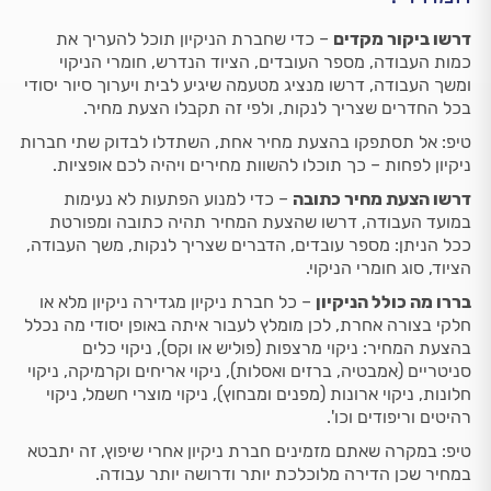
דרשו ביקור מקדים
– כדי שחברת הניקיון תוכל להעריך את
כמות העבודה, מספר העובדים, הציוד הנדרש, חומרי הניקוי
ומשך העבודה, דרשו מנציג מטעמה שיגיע לבית ויערוך סיור יסודי
בכל החדרים שצריך לנקות, ולפי זה תקבלו הצעת מחיר.
טיפ: אל תסתפקו בהצעת מחיר אחת, השתדלו לבדוק שתי חברות
ניקיון לפחות – כך תוכלו להשוות מחירים ויהיה לכם אופציות.
דרשו הצעת מחיר כתובה
– כדי למנוע הפתעות לא נעימות
במועד העבודה, דרשו שהצעת המחיר תהיה כתובה ומפורטת
ככל הניתן: מספר עובדים, הדברים שצריך לנקות, משך העבודה,
הציוד, סוג חומרי הניקוי.
בררו מה כולל הניקיון
– כל חברת ניקיון מגדירה ניקיון מלא או
חלקי בצורה אחרת, לכן מומלץ לעבור איתה באופן יסודי מה נכלל
בהצעת המחיר: ניקוי מרצפות (פוליש או וקס), ניקוי כלים
סניטריים (אמבטיה, ברזים ואסלות), ניקוי אריחים וקרמיקה, ניקוי
חלונות, ניקוי ארונות (מפנים ומבחוץ), ניקוי מוצרי חשמל, ניקוי
רהיטים וריפודים וכו'.
טיפ: במקרה שאתם מזמינים חברת ניקיון אחרי שיפוץ, זה יתבטא
במחיר שכן הדירה מלוכלכת יותר ודרושה יותר עבודה.